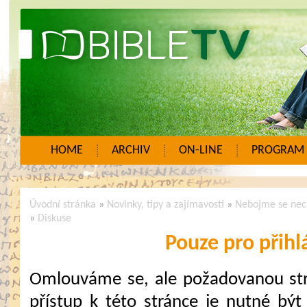
HOME
ARCHIV
ON-LINE
PROGRAM
Úvodní stránka
»
Novinky, tipy a zajímavosti
»
Nebojme se nech
»
Diskuse
Pouze pro přihl
Omlouváme se, ale požadovanou strá
přístup k této stránce je nutné být