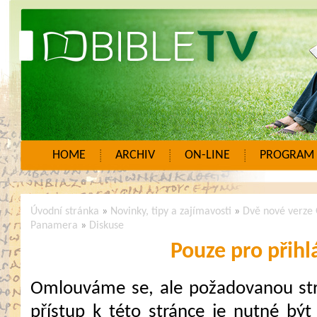
HOME
ARCHIV
ON-LINE
PROGRAM
Úvodní stránka
»
Novinky, tipy a zajímavosti
»
Dvě nové verze 
Panamera
»
Diskuse
Pouze pro přihl
Omlouváme se, ale požadovanou strá
přístup k této stránce je nutné být