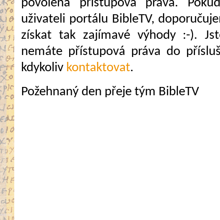
povolena přístupová práva. Pokud
uživateli portálu BibleTV, doporuč
získat tak zajímavé výhody :-). Jste
nemáte přístupová práva do přísluš
kdykoliv
kontaktovat
.
Požehnaný den přeje tým BibleTV