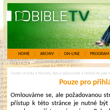
HOME
ARCHIV
ON-LINE
PROGRAM
Úvodní stránka
»
Novinky, tipy a zajímavosti
»
HafenCity jako 
Pouze pro přihl
Omlouváme se, ale požadovanou strá
přístup k této stránce je nutné být