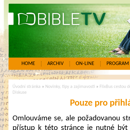
HOME
ARCHIV
ON-LINE
PROGRAM
Úvodní stránka
»
Novinky, tipy a zajímavosti
»
FlixBus cestou d
Diskuse
Pouze pro přihl
Omlouváme se, ale požadovanou strá
přístup k této stránce je nutné být