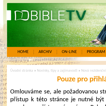
HOME
ARCHIV
ON-LINE
PROGRAM
Úvodní stránka
»
Novinky, tipy a zajímavosti
»
Nová rezidenčn
Pouze pro přihl
Omlouváme se, ale požadovanou strá
přístup k této stránce je nutné být