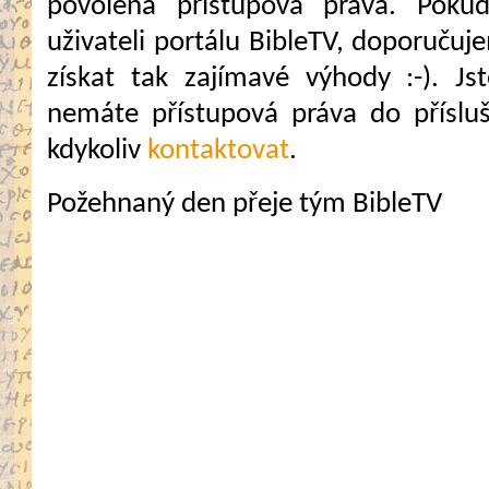
povolena přístupová práva. Pokud
uživateli portálu BibleTV, doporuč
získat tak zajímavé výhody :-). Jste
nemáte přístupová práva do přísluš
kdykoliv
kontaktovat
.
Požehnaný den přeje tým BibleTV