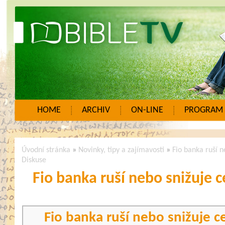
HOME
ARCHIV
ON-LINE
PROGRAM
Úvodní stránka
»
Novinky, tipy a zajímavosti
»
Fio banka ruší 
Diskuse
Fio banka ruší nebo snižuje 
Fio banka ruší nebo snižuje c