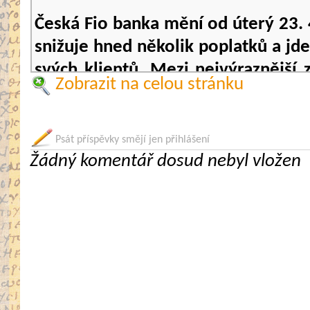
Česká Fio banka mění od úterý 23. 4
snižuje hned několik poplatků a jd
svých klientů. Mezi nejvýraznější
Zobrazit na celou stránku
zcela zdarma nebo bezplatný
v zahraničí.
Psát příspěvky smějí jen přihlášení
Jedny z nejlevnějších standardníc
Žádný komentář dosud nebyl vložen
pouhých 20 Kč Fio banka nově snížil
jsou všechny příchozí mezinárodní
odchozí standardní Europlatby.
Další výrazné úpravy se týkají v
banka nabízí standardně 10 výbě
měsíčně zdarma a až 5 výběrů z