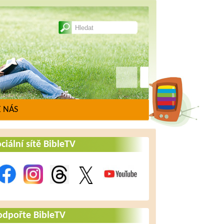
 NÁS
ciální sítě BibleTV
odpořte BibleTV