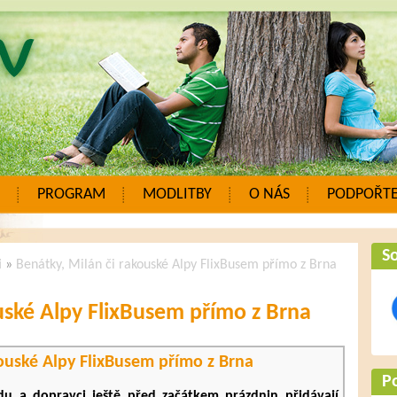
PROGRAM
MODLITBY
O NÁS
PODPOŘTE
So
i
»
Benátky, Milán či rakouské Alpy FlixBusem přímo z Brna
uské Alpy FlixBusem přímo z Brna
kouské Alpy FlixBusem přímo z Brna
P
du a dopravci ještě před začátkem prázdnin přidávají