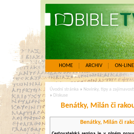
HOME
ARCHIV
ON-LINE
Úvodní stránka
»
Novinky, tipy a zajímavost
»
Diskuse
Benátky, Milán či rako
Benátky, Milán či ra
Cestovatelská sezóna je v plném prou