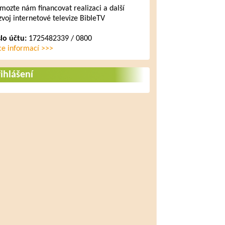
mozte nám financovat realizaci a další
zvoj internetové televize BibleTV
slo účtu:
1725482339 / 0800
ce informací >>>
ihlášení