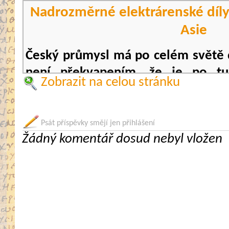
Nadrozměrné elektrárenské díly
Asie
Český průmysl má po celém světě 
není překvapením, že je po tuz
Zobrazit na celou stránku
celcích poptávka. Kvalitní produkty
přepravu, kterou zajistila log
Schenker. Celkem devět speciá
Psát příspěvky smějí jen přihlášení
Žádný komentář dosud nebyl vložen
plynové elektrárny tak úspěšně a 
destinací v Perském zálivu a ve vých
Nadrozměrné přepravy vyžadují indi
náročné na čas. Příprava projektu p
trvala dva a půl měsíce a cílem byl