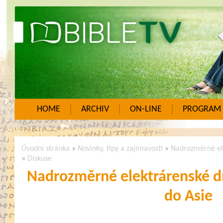
HOME
ARCHIV
ON-LINE
PROGRAM
Úvodní stránka
»
Novinky, tipy a zajímavosti
»
Nadrozměrné ele
»
Diskuse
Nadrozměrné elektrárenské dí
do Asie