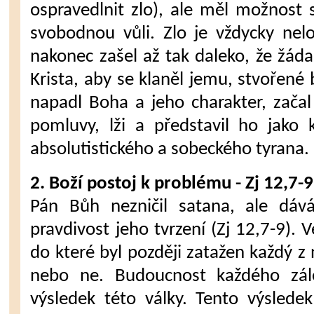
ospravedlnit zlo), ale měl možnost 
svobodnou vůli. Zlo je vždycky nel
nakonec zašel až tak daleko, že žádal
Krista, aby se klaněl jemu, stvořené 
napadl Boha a jeho charakter, začal
pomluvy, lži a představil ho jako k
absolutistického a sobeckého tyrana.
2. Boží postoj k problému - Zj 12,7-
Pán Bůh nezničil satana, ale dá
pravdivost jeho tvrzení (Zj 12,7-9). 
do které byl později zatažen každý z 
nebo ne. Budoucnost každého zál
výsledek této války. Tento výsledek 