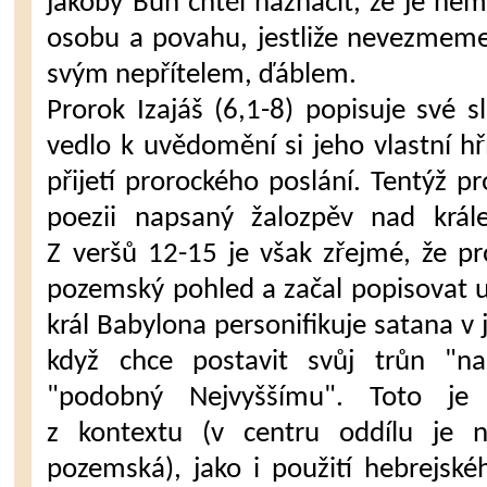
jakoby Bůh chtěl naznačit, že je ne
osobu a povahu, jestliže nevezmeme
svým nepřítelem, ďáblem.
Prorok Izajáš (6,1-8) popisuje své s
vedlo k uvědomění si jeho vlastní hří
přijetí prorockého poslání. Tentýž p
poezii napsaný žalozpěv nad král
Z veršů 12-15 je však zřejmé, že pro
pozemský pohled a začal popisovat udá
král Babylona personifikuje satana v
když chce postavit svůj trůn "n
"podobný Nejvyššímu". Toto je
z kontextu (v centru oddílu je n
pozemská), jako i použití hebrejskéh