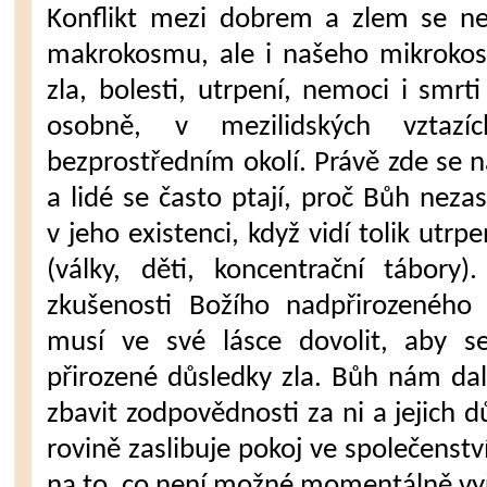
Konflikt mezi dobrem a zlem se ne
makrokosmu, ale i našeho mikrokos
zla, bolesti, utrpení, nemoci i smrt
osobně, v mezilidských vzta
bezprostředním okolí. Právě zde se n
a lidé se často ptají, proč Bůh neza
v jeho existenci, když vidí tolik utr
(války, děti, koncentrační tábo
zkušenosti Božího nadpřirozeného
musí ve své lásce dovolit, aby s
přirozené důsledky zla. Bůh nám d
zbavit zodpovědnosti za ni a jejich d
rovině zaslibuje pokoj ve společenst
na to, co není možné momentálně vyře