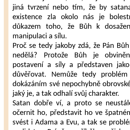
jiná tvrzení nebo tím, že by satan
existence zla okolo nás je boles
důkazem toho, že Bůh k dosažení
manipulaci a sílu.
Proč se tedy jakoby zdá, že Pán Bů
nedělá? Protože Bůh je obviněn
postavení a síly a představen jak
důvěřovat. Nemůže tedy problém 
dokázáním své nepochybně obrovské 
jaký je, a tak odhalí svůj charakter.
Satan dobře ví, a proto se neustál
očernit ho, představit ho ve špatné
svést i Adama a Evu, a tak se probl