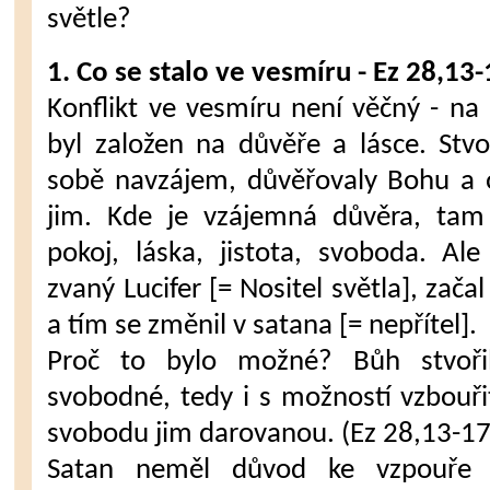
světle?
1. Co se stalo ve vesmíru - Ez 28,13-
Konflikt ve vesmíru není věčný - na 
byl založen na důvěře a lásce. Stv
sobě navzájem, důvěřovaly Bohu a 
jim. Kde je vzájemná důvěra, tam
pokoj, láska, jistota, svoboda. Al
zvaný Lucifer [= Nositel světla], zač
a tím se změnil v satana [= nepřítel].
Proč to bylo možné? Bůh stvořil
svobodné, tedy i s možností vzbouři
svobodu jim darovanou. (Ez 28,13-17;
Satan neměl důvod ke vzpouře 