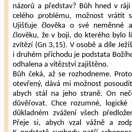
názorů a představ? Bůh hned v ráji 
celého problému, možnost vrátit s
Ujišťuje člověka o své neměnné a 
člověku, že v boji, do kterého bylo l
zvítězí (Gn 3,15). V osobě a díle Ježí
i druhém příchodu je podstata Božího
odhalena a vítězství zajištěno.
Bůh čeká, až se rozhodneme. Proto
otevřený, dává mi možnost posoudit 
abych stál na jeho straně. On ne
důvěřovat. Chce rozumné, logické 
důkladném zvážení všech předlož
Přeje si, abych vzal vážně a zo