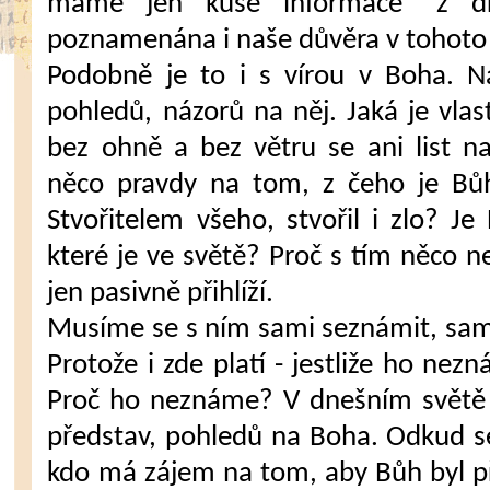
máme jen kusé informace "z d
poznamenána i naše důvěra v tohoto 
Podobně je to i s vírou v Boha. N
pohledů, názorů na něj. Jaká je vl
bez ohně a bez větru se ani list 
něco pravdy na tom, z čeho je Bůh
Stvořitelem všeho, stvořil i zlo? J
které je ve světě? Proč s tím něco n
jen pasivně přihlíží.
Musíme se s ním sami seznámit, sami 
Protože i zde platí - jestliže ho nez
Proč ho neznáme? V dnešním světě 
představ, pohledů na Boha. Odkud s
kdo má zájem na tom, aby Bůh byl 