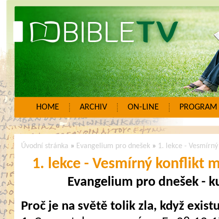
HOME
ARCHIV
ON-LINE
PROGRAM
Úvodní stránka
»
Evangelium pro dnešek
»
1. lekce - Vesmírn
1. lekce - Vesmírný konflikt
Evangelium pro dnešek - ku
Proč je na světě tolik zla, když exis