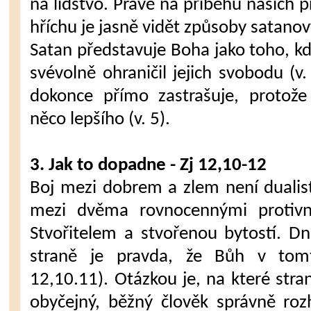
na lidstvo. Právě na příběhu našich p
hříchu je jasně vidět způsoby satanov
Satan představuje Boha jako toho, kdo 
svévolně ohraničil jejich svobodu (v.
dokonce přímo zastrašuje, protože
něco lepšího (v. 5).
3. Jak to dopadne - Zj 12,10-12
Boj mezi dobrem a zlem není duali
mezi dvěma rovnocennými protivn
Stvořitelem a stvořenou bytostí. Dn
straně je pravda, že Bůh v tomto
12,10.11). Otázkou je, na které stra
obyčejný, běžný člověk správně roz