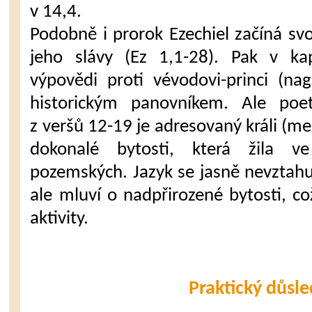
v 14,4.
Podobně i prorok Ezechiel začíná s
jeho slávy (Ez 1,1-28). Pak v k
výpovědi proti vévodovi-princi (nag
historickým panovníkem. Ale poet
z veršů 12-19 je adresovaný králi (me
dokonalé bytosti, která žila v
pozemských. Jazyk se jasně nevztah
ale mluví o nadpřirozené bytosti, co
aktivity.
Praktický důsl