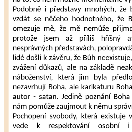
Podobně i představy mnohých, že
vzdát se něčeho hodnotného, že 
omezuje mě, že mě nemůže přijmou
protože jsem až příliš hříšný a
nesprávných představách, polopravdá
lidé došli k závěru, že Bůh neexistuj
zvážení důkazů, ale na základě neak
náboženství, která jim byla předlo
nezavrhují Boha, ale karikaturu Boha,
autor - satan. Jedině poznání Boha
nám pomůže zaujmout k němu správn
Pochopení svobody, která existuje 
vede k respektování osobní i