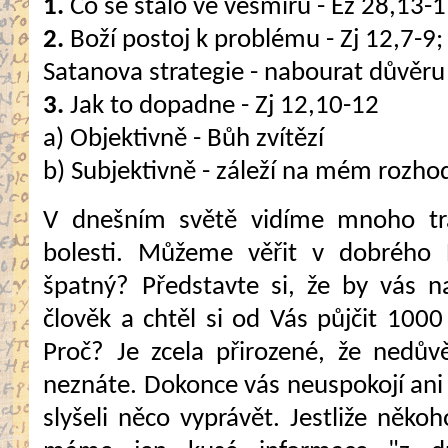
1.
Co se stalo ve vesmíru - Ez 28,13-1
2.
Boží postoj k problému - Zj 12,7-9;
Satanova strategie - nabourat důvěru
3.
Jak to dopadne - Zj 12,10-12
a) Objektivně - Bůh zvítězí
b) Subjektivně - záleží na mém rozho
V dnešním světě vidíme mnoho tra
bolesti. Můžeme věřit v dobrého 
špatný? Představte si, že by vás n
člověk a chtěl si od Vás půjčit 100
Proč? Je zcela přirozené, že nedův
neznáte. Dokonce vás neuspokojí ani 
slyšeli něco vyprávět. Jestliže ně