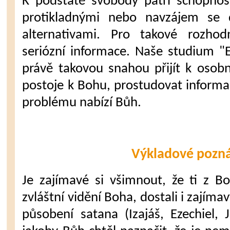
K podstatě svobody patří schopnos
protikladnými nebo navzájem se di
alternativami. Pro takové rozho
seriózní informace. Naše studium "
právě takovou snahou přijít k osob
postoje k Bohu, prostudovat inform
problému nabízí Bůh.
Výkladové pozn
Je zajímavé si všimnout, že ti z Bo
zvláštní vidění Boha, dostali i zajím
působení satana (Izajáš, Ezechiel, 