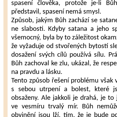
spasení člověka, protože je-li Bů
představil, spasení nemá smysl.
Způsob, jakým Bůh zachází se satane
ne slabosti. Kdyby satana a jeho spo
všemocný, byla by to záležitost okamž
že vyžaduje od stvořených bytostí sl
dosažení svých cílů používá sílu. 
Bůh zachoval ke zlu, ukázal, že resp
na pravdu a lásku.
Tento způsob řešení problému však v
s sebou utrpení a bolest, které j
obsaženy. Ale jakkoli je drahá, je to 
ve vesmíru trvalý mír. Bůh nemůž
obvinění jsou lží, tím, že je bude p