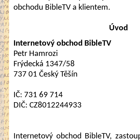
obchodu BibleTV a klientem.
Úvod
Internetový obchod BibleTV
Petr Hamrozi
Frýdecká 1347/58
737 01 Český Těšín
IČ: 731 69 714
DIČ: CZ8012244933
Internetový obchod BibleTV, zasto