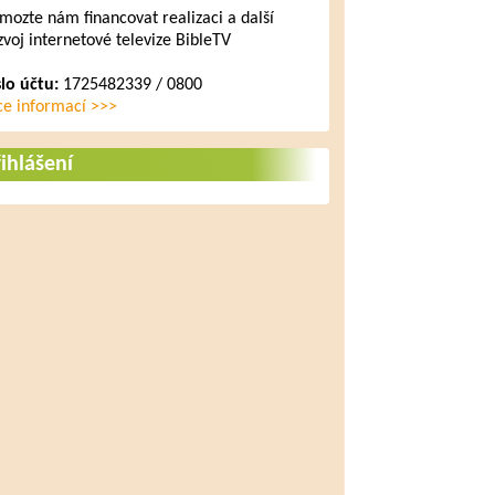
mozte nám financovat realizaci a další
zvoj internetové televize BibleTV
slo účtu:
1725482339 / 0800
ce informací >>>
ihlášení