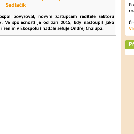
Sedlačik
Po
ro
ospol povyšoval, novým zástupcem ředitele sektoru
k. Ve společnosti je od září 2015, kdy nastoupil jako
Čí
ízením v Ekospolu i nadále šéfuje Ondřej Chalupa.
Ví
al ve společnosti Pavel Švestka, která se specializuje na
Př
bní Českého vysokého učení technického v Praze, kde v roce
lýza kapacity bypassu okružních křižovatek a získal titul
ngu, rád běhá a jezdí na kole. Často též vyráží do přírody,
že jeho aktuální povýšení bylo jasnou věcí. Jsem rád, že ve
 lidi s obrovským tahem na branku,“
říká generální ředitel
Ekospol
Evžen Korec
a dodává, že současné jmenování do
 Ekospol oceňuje nejlepší zaměstnance.
pracovaných roků. Rozhodující je hlavně přínos pro naši
 mohou poměrně rychle dosáhnout na manažerské posty
ak se Praha rozvíjí a mění. Ekospol totiž už více než čtvrt
nové městské čtvrtě. A právě to je jeden z hlavních benefitů
pady a vytvořit nové domovy pro co nejvíce lidí,“
doplňuje