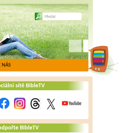
 NÁS
ciální sítě BibleTV
odpořte BibleTV