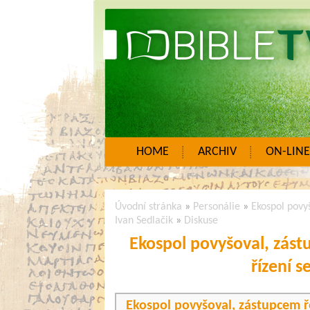
HOME
ARCHIV
ON-LINE
Úvodní stránka
»
Personálie
»
Ekospol povyš
Ivan Sedlačik
»
Diskuse
Ekospol povyšoval, zást
řízení s
Ekospol povyšoval, zástupcem ře