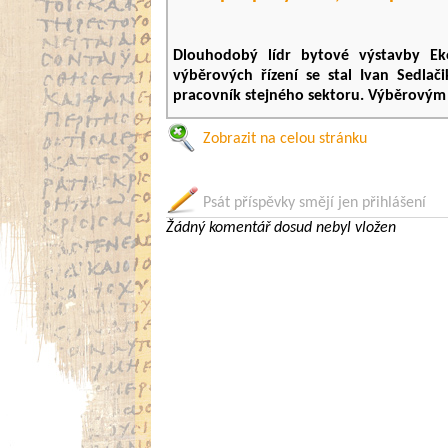
Dlouhodobý lídr bytové výstavby Ek
výběrových řízení se stal Ivan Sedlači
pracovník stejného sektoru. Výběrovým ř
Sedlačik před nástupem do Ekospolu pracov
Zobrazit na celou stránku
přípravu staveb. Vystudoval Fakultu stave
2018 obhájil disertační práci na téma ana
Ph.D. Ve svém volném čase se věnuje skauti
Psát příspěvky smějí jen přihlášení
případně tráví čas nad knihou.
Žádný komentář dosud nebyl vložen
„Ivan se ve své pozici osvědčil natolik, 
firmě máme podobně pracovité a vzdělané
a předseda představenstva společnosti 
nové funkce je další potvrzením toho, jak
„U nás nezáleží na tom, kolik má kdo od
společnost. I úplní nováčci ve firmě
s milionovými platy. Navíc budou u toho, j
století mění tvář hlavního města a buduje 
naší společnosti – možnost uplatnit své ná
Korec.