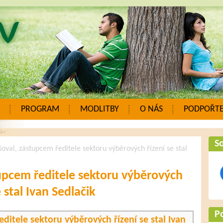
PROGRAM
MODLITBY
O NÁS
PODPOŘTE
So
oval, zástupcem ředitele sektoru výběrových řízení se stal
upcem ředitele sektoru výběrových
e stal Ivan Sedlačik
P
ditele sektoru výběrových řízení se stal Ivan