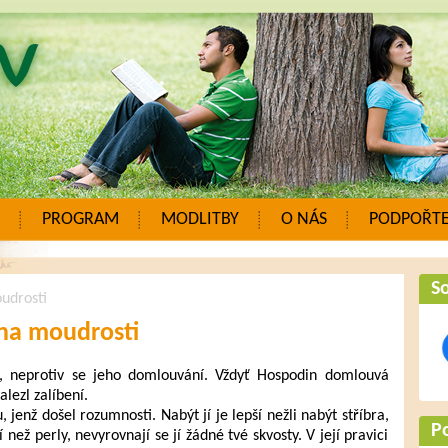
PROGRAM
MODLITBY
O NÁS
PODPOŘTE
So
udrosti
na moudrosti
, neprotiv se jeho domlouvání. Vždyť Hospodin domlouvá
lezl zalíbení.
 jenž došel rozumnosti. Nabýt jí je lepší nežli nabýt stříbra,
P
í než perly, nevyrovnají se jí žádné tvé skvosty. V její pravici