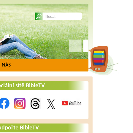
 NÁS
ciální sítě BibleTV
odpořte BibleTV