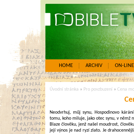
HOME
ARCHIV
ON-LINE
Úvodní stránka
»
Pro povzbuzení
»
Cena mo
Ce
Neodvrhuj, můj synu, Hospodinovo kárání
tomu, koho miluje, jako otec synu, v němž na
Blaze člověku, jenž našel moudrost, člověku,
její výnos je nad ryzí zlato. Je drahocennějš