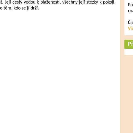
st. Její cesty vedou k blaženosti, všechny její stezky k pokoji.
Po
 těm, kdo se jí drží.
ro
Čí
Ví
Př