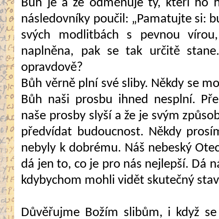
Bůh je a že odměňuje ty, kteří ho hl
následovníky poučil: „Pamatujte si: b
svých modlitbách s pevnou vírou
naplněna, pak se tak určitě stane
opravdově?
Bůh věrně plní své sliby. Někdy se m
Bůh naši prosbu ihned nesplní. Pře
naše prosby slyší a že je svým způ
předvídat budoucnost. Někdy prosí
nebyly k dobrému. Náš nebeský Otec
dá jen to, co je pro nás nejlepší. Dá
kdybychom mohli vidět skutečný stav 
Důvěřujme Božím slibům, i když se