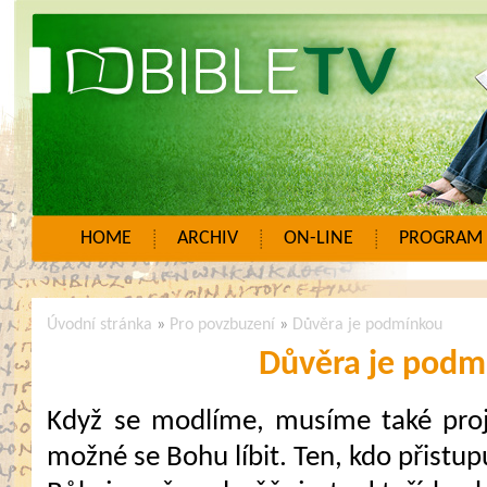
HOME
ARCHIV
ON-LINE
PROGRAM
Úvodní stránka
»
Pro povzbuzení
»
Důvěra je podmínkou
Důvěra je podm
Když se modlíme, musíme také proje
možné se Bohu líbit. Ten, kdo přistup