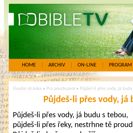
HOME
ARCHIV
ON-LINE
PROGRAM
Úvodní stránka
»
Pro povzbuzení
»
Půjdeš-li přes vody, já budu
Půjdeš-li přes vody, já
Půjdeš-li přes vody, já budu s tebou,
půjdeš-li přes řeky, nestrhne tě proud