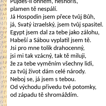
Půjdeš-li ohněm, neshoříš,
plamen tě nespálí.
Já Hospodin jsem přece tvůj Bůh,
já, Svatý izraelský, jsem tvůj spasitel.
Egypt jsem dal za tebe jako zálohu,
Habeší a Sábou vyplatil jsem tě.
Jsi pro mne tolik drahocenný,
jsi mi tak vzácný, tak tě miluji,
že za tebe vyměním všechny lidi,
za tvůj život dám celé národy.
Neboj se, já jsem s tebou.
Od východu přivedu tvé potomky,
od západu tě shromáždím.