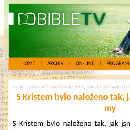
HOME
ARCHIV
ON-LINE
PROGRAM
Úvodní stránka
»
Pro povzbuzení
»
S Kristem bylo naloženo tak,
S Kristem bylo naloženo tak, j
my
S Kristem bylo naloženo tak, jak jsm