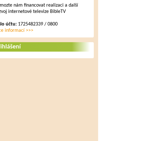
mozte nám financovat realizaci a další
zvoj internetové televize BibleTV
slo účtu:
1725482339 / 0800
ce informací >>>
ihlášení