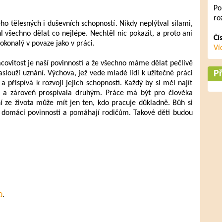
Po
ro
eho tělesných i duševních schopností. Nikdy neplýtval silami,
l všechno dělat co nejlépe. Nechtěl nic pokazit, a proto ani
Čí
okonalý v povaze jako v práci.
Ví
covitost je naší povinností a že všechno máme dělat pečlivě
Př
slouží uznání. Výchova, jež vede mladé lidi k užitečné práci
e a přispívá k rozvoji jejich schopností. Každý by si měl najít
la a zároveň prospívala druhým. Práce má být pro člověka
 ze života může mít jen ten, kdo pracuje důkladně. Bůh si
své domácí povinnosti a pomáhají rodičům. Takové děti budou
ů
.