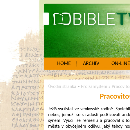
HOME
ARCHIV
ON-LINE
Úvodní stránka
»
Pro zamyšlení
»
Pracovitos
Pracovito
Ježíš vyrůstal ve venkovské rodině. Spoleh
nebes, jemuž se s radostí podřizovali and
synem. Vyučil se řemeslu a pracoval s Jo
města v obyčejném oděvu, jaký tehdy nosil