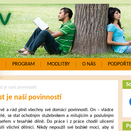
PROGRAM
MODLITBY
O NÁS
PODPOŘTE
So
t je naší povinností
st je naší povinností
livě a rád plnil všechny své domácí povinnosti. On – vládce
ělé, se stal ochotným služebníkem a milujícím a poslušným
sefem v tesařské dílně. Do práce i z práce chodil ulicemi
P
i všichni dělníci. Nikdy nepoužil své božské moci, aby si