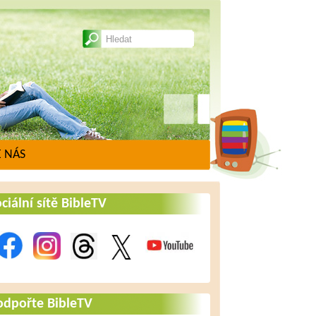
 NÁS
ciální sítě BibleTV
odpořte BibleTV