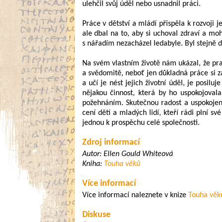
ulehčil svůj úděl nebo usnadnil práci.
Práce v dětství a mládí přispěla k rozvoji j
ale dbal na to, aby si uchoval zdraví a moh
s nářadím nezacházel ledabyle. Byl stejně d
Na svém vlastním životě nám ukázal, že pra
a svědomitě, neboť jen důkladná práce si za
a učí je nést jejich životní úděl, je posiluj
nějakou činnost, která by ho uspokojova
požehnáním. Skutečnou radost a uspokojení
cení dětí a mladých lidí, kteří rádi plní 
jednou k prospěchu celé společnosti.
Zdroj informací
Autor:
Ellen Gould Whiteová
Kniha:
Touha věků
Více informací
Více informací naleznete v knize
Touha věk
Diskuse