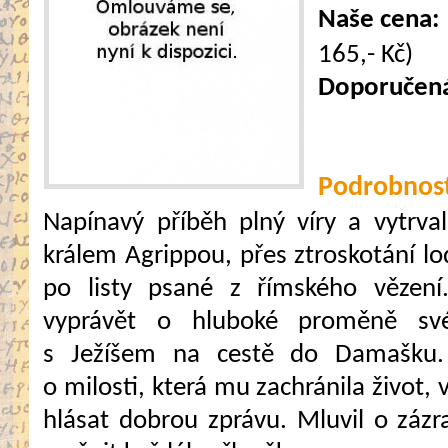
Naše cena:
165,- Kč)
Doporučen
Podrobnost
Napínavý příběh plný víry a vytrva
králem Agrippou, přes ztroskotání lo
po listy psané z římského vězení.
vyprávět o hluboké proměně své
s Ježíšem na cestě do Damašku. 
o milosti, která mu zachránila život,
hlásat dobrou zprávu. Mluvil o záz