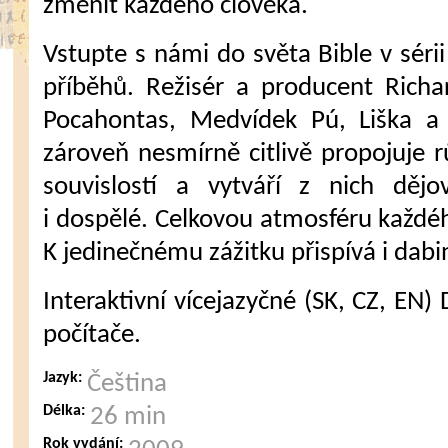
změnit každého člověka.
Vstupte s námi do světa Bible v séri
příběhů. Režisér a producent Richa
Pocahontas, Medvídek Pú, Liška a 
zároveň nesmírně citlivě propojuje r
souvislostí a vytváří z nich dějo
i dospělé. Celkovou atmosféru každéh
K jedinečnému zážitku přispívá i dabi
Interaktivní vícejazyčné (SK, CZ, EN)
počítače.
Jazyk:
Čeština
Délka:
26 min
Rok vydání: