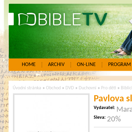
HOME
ARCHIV
ON-LINE
PROGRAM
Úvodní stránka
»
Obchod
»
DVD
»
Duchovní
»
Pro děti
»
Bibli
Pavlova s
Vydavatel:
Mar
Sleva:
20%