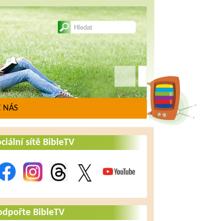
 NÁS
ciální sítě BibleTV
odpořte BibleTV