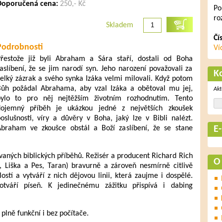
Doporučená cena:
250,- Kč
Po
ro
Skladem
Čí
Podrobnosti
Ví
řestože již byli Abraham a Sára staří, dostali od Boha
aslíbení, že se jim narodí syn. Jeho narození považovali za
K
elký zázrak a svého synka Izáka velmi milovali. Když potom
ůh požádal Abrahama, aby vzal Izáka a obětoval mu jej,
Akt
ylo to pro něj nejtěžším životním rozhodnutím. Tento
dojemný příběh je ukázkou jedné z největších zkoušek
oslušnosti, víry a důvěry v Boha, jaký lze v Bibli nalézt.
braham ve zkoušce obstál a Boží zaslíbení, že se stane
E
ovaných biblických příběhů. Režisér a producent Richard Rich
O
 Liška a Pes, Taran) bravurně a zároveň nesmírně citlivě
ostí a vytváří z nich dějovou linii, která zaujme i dospělé.
tváří píseň. K jedinečnému zážitku přispívá i dabing
 plně funkční i bez počítače.