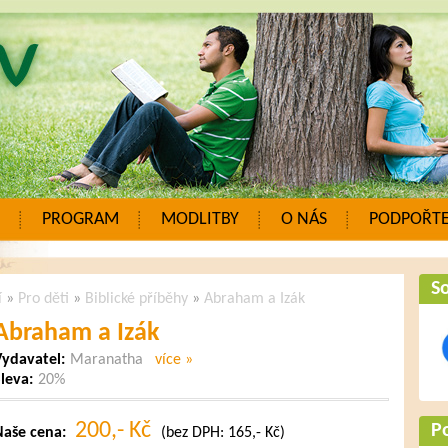
PROGRAM
MODLITBY
O NÁS
PODPOŘTE
So
í
»
Pro děti
»
Biblické příběhy
»
Abraham a Izák
Abraham a Izák
ydavatel:
Maranatha
více »
leva:
20%
200,- Kč
P
Naše cena:
(bez DPH: 165,- Kč)