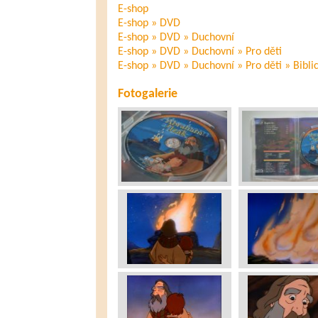
E-shop
E-shop » DVD
E-shop » DVD » Duchovní
E-shop » DVD » Duchovní » Pro děti
E-shop » DVD » Duchovní » Pro děti » Bibli
Fotogalerie