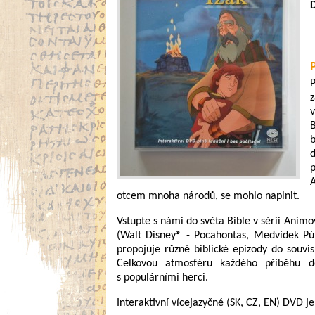
P
z
v
B
b
p
A
otcem mnoha národů, se mohlo naplnit.
Vstupte s námi do světa Bible v sérii Anim
(Walt Disney® - Pocahontas, Medvídek Pú,
propojuje různé biblické epizody do souvisl
Celkovou atmosféru každého příběhu do
s populárními herci.
Interaktivní vícejazyčné (SK, CZ, EN) DVD je