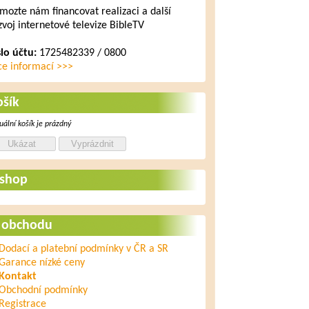
mozte nám financovat realizaci a další
zvoj internetové televize BibleTV
slo účtu:
1725482339 / 0800
ce informací >>>
ošík
uální košík je prázdný
-shop
 obchodu
Dodací a platební podmínky v ČR a SR
Garance nízké ceny
Kontakt
Obchodní podmínky
Registrace