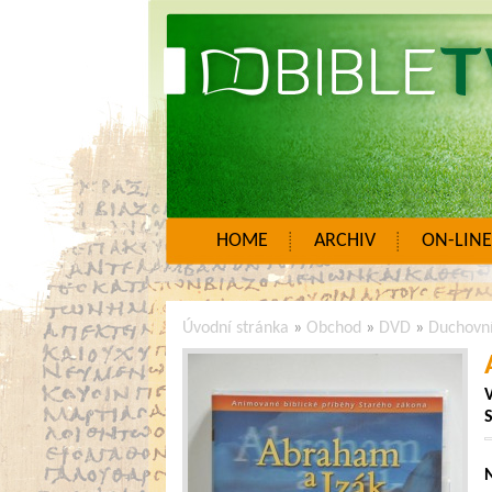
HOME
ARCHIV
ON-LINE
Úvodní stránka
»
Obchod
»
DVD
»
Duchovn
V
S