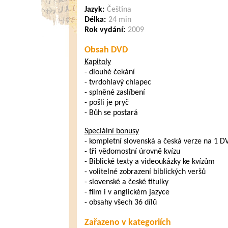
Jazyk:
Čeština
Délka:
24 min
Rok vydání:
2009
Obsah DVD
Kapitoly
- dlouhé čekání
- tvrdohlavý chlapec
- splněné zaslíbení
- pošli je pryč
- Bůh se postará
Speciální bonusy
- kompletní slovenská a česká verze na 1 D
- tři vědomostní úrovně kvízu
- Biblické texty a videoukázky ke kvízům
- volitelné zobrazení biblických veršů
- slovenské a české titulky
- film i v anglickém jazyce
- obsahy všech 36 dílů
Zařazeno v kategoriích