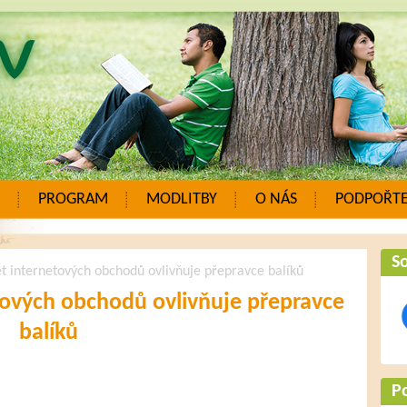
PROGRAM
MODLITBY
O NÁS
PODPOŘTE
So
et internetových obchodů ovlivňuje přepravce balíků
etových obchodů ovlivňuje přepravce
balíků
P