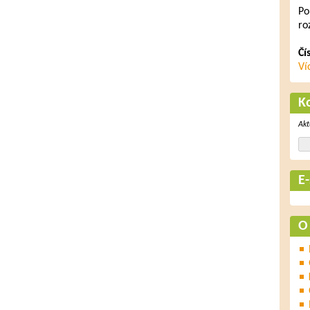
Po
ro
Čí
Ví
K
Akt
E
O