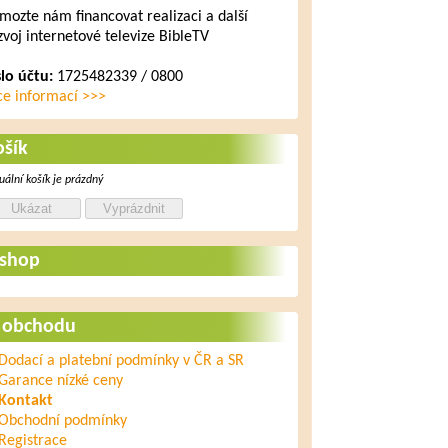
mozte nám financovat realizaci a další
zvoj internetové televize BibleTV
slo účtu:
1725482339 / 0800
ce informací >>>
ošík
uální košík je prázdný
-shop
 obchodu
Dodací a platební podmínky v ČR a SR
Garance nízké ceny
Kontakt
Obchodní podmínky
Registrace