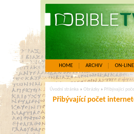
HOME
ARCHIV
ON-LINE
Úvodní stránka
»
Obrázky
»
Přibývající poč
Přibývající počet intern