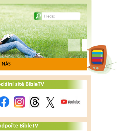
 NÁS
ciální sítě BibleTV
odpořte BibleTV