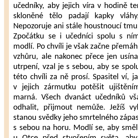
učedníky, aby jejich víra v hodině 
sklo­něné tělo padají kapky vlá
Nepozoruje ani stále houst­noucí tmu
Zpo­čátku se i učedníci spolu s n
modlí. Po chvíli je však začne přemáh
vzhůru, ale nakonec přece jen usínaj
utrpení, vzal je s sebou, aby se spol
této chvíli za ně prosí. Spasitel ví, 
v jejich zár­mutku potěšit ujištění
marná. Všech dvanáct učedníků vša
odhalit, při­jmout nemůže. Ježíš vyb
stanou svědky jeho smrtelné­ho zápas
s se­bou na horu. Modlí se, aby směl