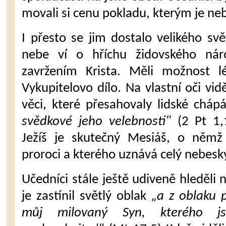
movali si cenu pokladu, kterým je neb
I přesto se jim dostalo velikého svět­
nebe ví o hříchu židovského nár
zavržením Krista. Měli možnost 
Vykupitelovo dílo. Na vlastní oči viděl
věci, které přesahovaly lidské chá­p
svědkové je­ho velebnosti"
(2 Pt 1,
Ježíš je skutečný Mesiáš, o němž 
proroci a které­ho uznává celý nebesk
Učedníci stále ještě udiveně hledě­li
je zastínil světlý oblak
„a z oblaku p
můj milovaný Syn, kterého js