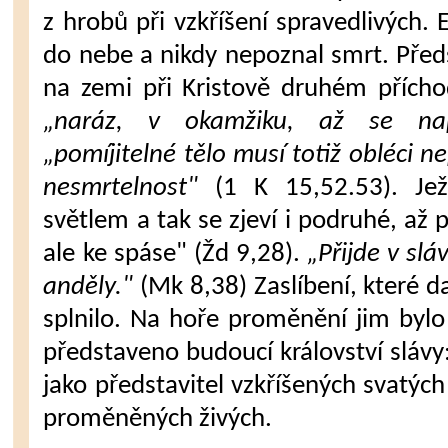
z hrobů při vzkříšení spra­vedlivých.
do nebe a nikdy nepoznal smrt. Předs
na zemi při Kris­tově druhém přích
„naráz, v okamžiku, až se napo
„pomíjitelné tělo musí totiž obléci n
nesmrtelnost"
(1 K 15,52.53). Je­
světlem a tak se zjeví i podruhé, až p
ale ke spáse" (Žd 9,28).
„Přijde v slá
anděly."
(Mk 8,38) Zaslíbení, které d
splnilo. Na hoře promě­nění jim by
představeno budoucí království slávy:
jako představi­tel vzkříšených svatých 
proměněných živých.