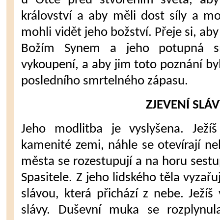
u Otce před stvoře­ním světa, aby
království a aby měli dost síly a moh
mohli vidět jeho božství. Přeje si, aby
Božím Synem a jeho potup­ná sm
vykoupení, a aby jim toto poznání by
posledního smrtelného zápasu.
ZJEVENÍ SLÁ
Jeho modlitba je vyslyšena. Ježíš
kamenité zemi, náhle se otevírají ne
města se rozestupují a na horu sestup
Spasitele. Z jeho lidského těla vyzařu
slávou, která přichází z nebe. Ježíš
slávy. Duševní muka se rozplynul