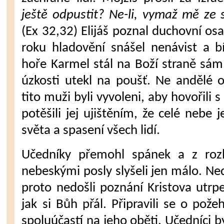
ještě od­pustit? Ne-li, vymaž mě ze 
(Ex 32,32) Elijáš poznal duchovní osa
roku hladovění snášel nenávist a b
hoře Karmel stál na Boží straně sám.
úzkosti utekl na poušť. Ne andělé ob
tito muži byli vyvoleni, aby hovořili 
potěšili jej ujištěním, že celé nebe 
světa a spasení všech lidí.
Učedníky přemohl spánek a z roz
nebeskými posly slyšeli jen málo. Ned
proto nedošli poznání Kristova utrpe
jak si Bůh přál. Připravili se o pože
spoluúčastí na jeho oběti. Učedníci b