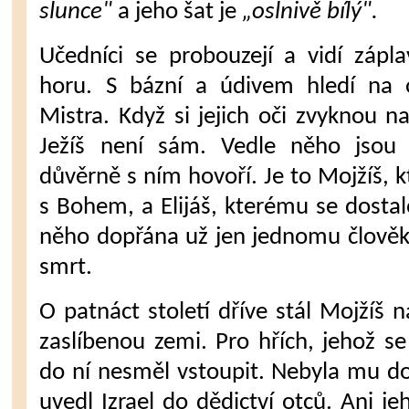
slunce"
a jeho šat je
„oslnivě bílý".
Učedníci se probouzejí a vidí zápla­
horu. S bázní a údivem hledí na 
Mistra. Když si jejich oči zvyk­nou n
Ježíš není sám. Vedle něho jsou 
důvěrně s ním hovoří. Je to Mojžíš, k
s Bo­hem, a Elijáš, kterému se dostal
něho dopřána už jen jednomu člověk
smrt.
O patnáct století dříve stál Mojžíš 
zaslíbenou ze­mi. Pro hřích, jehož s
do ní nesměl vstoupit. Nebyla mu do
uvedl Izrael do dědictví otců. Ani j