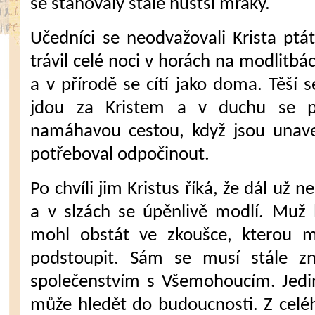
se staho­valy stále hustší mraky.
Učedníci se neodvažovali Krista ptá
trávil celé noci v horách na modlitbách
a v přírodě se cítí jako doma. Těší s
jdou za Kristem a v duchu se pt
namáhavou cestou, když jsou unave
potřeboval odpočinout.
Po chvíli jim Kristus říká, že dál už
a v slzách se úpěnlivě modlí. Muž b
mohl obstát ve zkoušce, kte­rou m
podstou­pit. Sám se musí stále z
společenstvím s Všemohou­cím. Jedi
může hledět do budoucnosti. Z celé