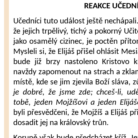
REAKCE UČEDN
Učedníci tuto událost ještě nechápali
že jejich trpě­livý, tichý a pokorný Uči
jako osamělý cizinec, je poctěn přít
Mysleli si, že Elijáš přišel ohlásit Me
bude již brzy nastoleno Kristovo k
navždy zapomenout na strach a zklamá
místě, kde se jim zjevila Boží sláva, z
je dobré, že jsme zde; chceš-li, ud
tobě, jeden Mojžíšovi a jeden Elijáš
byli přesvědčeni, že Mojžíš a Elijáš při
dosadit jej na královský trůn.