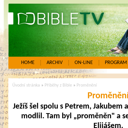
HOME
ARCHIV
ON-LINE
PROGRAM
Úvodní stránka
»
Příběhy z Bible
»
Proměnění
Proměněn
Ježíš šel spolu s Petrem, Jakubem 
modlil. Tam byl „proměněn" a se
Elijášem.