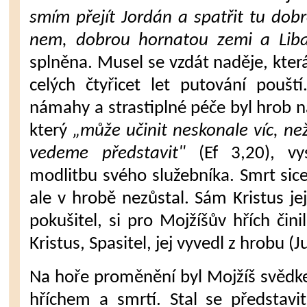
smím přejít Jordán a spatřit tu dobr
nem, dobrou hornatou zemi a Liba
splněna. Musel se vzdát naděje, kter
celých čtyřicet let putování pouš
námahy a strastiplné péče byl hrob n
který
„může učinit ne­skonale víc, ne
vedeme představit"
(Ef 3,20), vy
modlitbu svého slu­žebníka. Smrt sice
ale v hrobě nezůstal. Sám Kristus jej
pokušitel, si pro Mojžíšův hřích čini
Kristus, Spasitel, jej vyvedl z hro­bu (J
Na hoře proměnění byl Mojžíš svěd­ke
hříchem a smrtí. Stal se představite