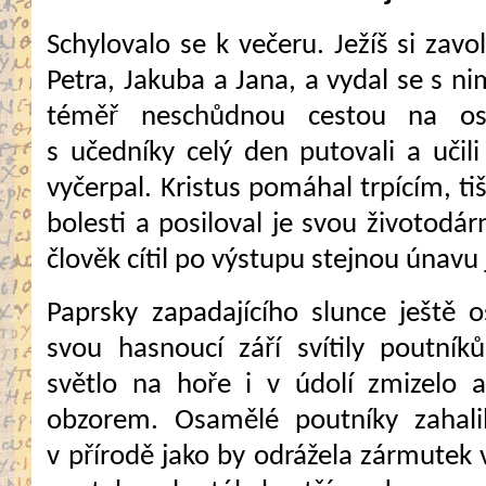
Schylovalo se k večeru. Ježíš si zavo
Petra, Jakuba a Jana, a vydal se s ni
téměř neschůdnou cestou na osa
s učedníky ce­lý den putovali a učil
vyčerpal. Kristus pomáhal trpí­cím, tiš
bolesti a posiloval je svou životodá
člověk cítil po výstupu stejnou únavu 
Paprsky zapadajícího slunce ještě 
svou hasnou­cí září svítily poutní
světlo na hoře i v údolí zmizelo 
obzorem. Osa­mělé poutníky zahali
v přírodě jako by odrážela zármu­tek v