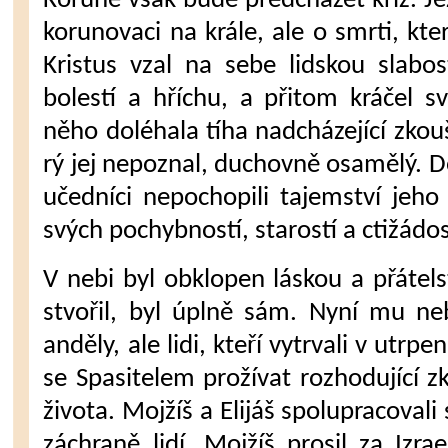
Koruně však bude předcházet kříž. Je
korunovaci na krále, ale o smrti, kte
Kristus vzal na sebe lidskou slabo
bolestí a hříchu, a přitom kráčel 
něho doléhala tíha nad­cházející zkoušk
rý jej nepoznal, duchovně osamělý. D
učedníci ne­pochopili tajemství jeho
svých pochybností, starostí a ctižádos
V nebi byl obklopen láskou a přá­tels
stvořil, byl úplně sám. Nyní mu ne
anděly, ale lidi, kteří vytrvali v utrp
se Spasitelem prožívat rozhodující 
života. Mojžíš a Elijáš spolupracovali 
záchraně lidí. Mojžíš prosil za Izra