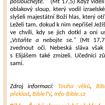
poslouchejte.'"
(Mt 17,5) Když viděli 
oblakový sloup, který vodil izrael­s
slyšeli ma­jestátní Boží hlas, který ot
Leželi tam, dokud k nim nepřišel Ježíš
ve chvíli, kdy se jich dotkl a oni u
„Vstaňte a neboj­te se."
(Mt 17,7)
zvednout oči. Nebeská sláva však 
s Elijášem také zmi­zeli. Učedníci z
sami.
Zdroj informací:
Touha věků
,
Bi
překlad
,
BibleTV
,
Info-Bible.cz