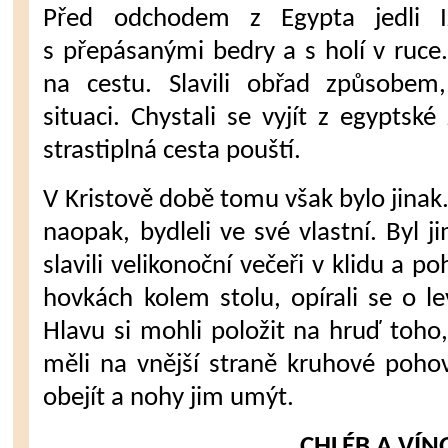
Před odchodem z Egypta jedli Izr
s přepásanými bedry a s holí v ruce.
na cestu. Slavili obřad způsobem, 
situaci. Chystali se vyjít z egyptsk
strastiplná cesta pouští.
V Kristově době tomu však bylo ji­nak
naopak, bydleli ve své vlastní. Byl 
slavili velikonoční veče­ři v klidu a p
hovkách kolem stolu, opírali se o le
Hlavu si mohli po­ložit na hruď toho
měli na vnější straně kruhové po­ho
obejít a nohy jim umýt.
CHLÉB A VÍN