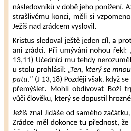
následovníků v době jeho ponížení. A
strašlivému kon­ci, měli si vzpomen
Ježíš nad zrádcem vyslovil.
Kristus sledoval ještě jeden cíl, a pro
ani zrádci. Při umývání nohou řekl:
13,11) Učedníci mu teh­dy nerozuměli
u stolu prohlásil:
„Ten, který se mnou 
patu."
(J 13,18) Později však, když se
přemýšlet. Mohli obdivovat Boží tr
vůči člověku, který se dopustil hrozn
Ježíš znal Jidáše od samého začátku
Zrádce měl do­konce tu přednost, že