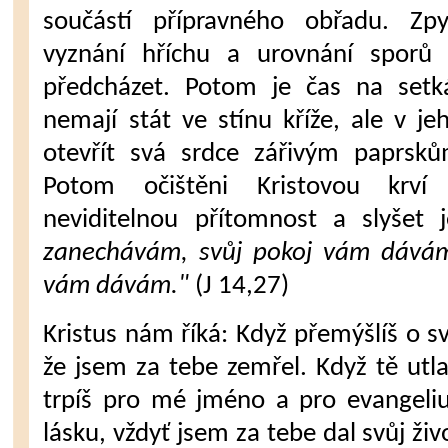
součástí přípravného obřadu. Zpyt
vyznání hří­chu a urovnání spor
předcházet. Potom je čas na set­k
nemají stát ve stínu kříže, ale v j
otevřít svá srdce zářivým paprsků
Potom očištěni Kristovou krv
neviditelnou přítomnost a slyšet 
zanechávám, svůj pokoj vám dávám;
vám dávám."
(J 14,27)
Kristus nám říká: Když přemýšlíš o s
že jsem za tebe zemřel. Když tě utlač
trpíš pro mé jméno a pro evangeli
lásku, vždyť jsem za tebe dal svůj ži