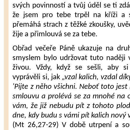
svých povinností a tvůj úděl se ti z
že jsem pro tebe trpěl na kříži a
přemáhá strach z těž­ké zkoušky, uvěd
žije a přimlouvá se za tebe.
Obřad večeře Páně ukazuje na dru­h
smyslem bylo udržovat tuto naději v
živou. Vždy, když se sešli, aby s
vyprávěli si, jak
„vzal kalich, vzdal dí
'Pijte z něho všichni. Neboť to­to jes
smlou­vu a prolévá se za mnohé na o
vám, že již nebudu pít z tohoto plod
dne, kdy budu s vámi pít kalich nový 
(Mt 26,27-29) V době utrpení a sou