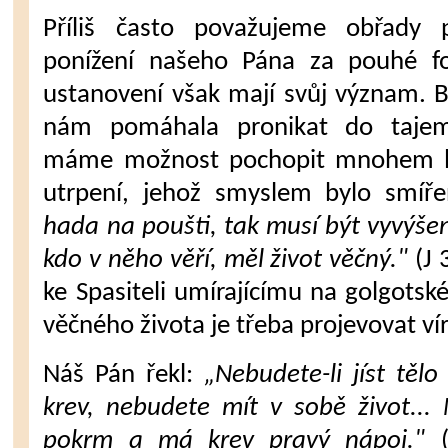
Příliš často považujeme obřady př
ponížení našeho Pána za pouhé form
ustanovení však mají svůj význam. 
nám pomáhala pronikat do tajems
máme možnost pochopit mnohem lé
utrpení, jehož smyslem bylo smíře
hada na poušti, tak musí být vy­výše
kdo v něho věří, měl život věčný."
(J 
ke Spasiteli umírající­mu na golgotsk
věčného života je třeba projevovat vír
Náš Pán řekl:
„Nebudete-li jíst těl
krev, nebudete mít v sobě život...
pokrm a má krev pravý nápoj."
(