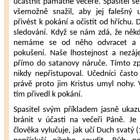
účastnit památné večeře. Spasitel se
vše­možně snažil, aby jej falešný 
přivést k pokání a očis­tit od hříchu.
sledování. Když se nám zdá, že někd
nemáme se od něho odvracet a 
pokušení. Naše lhostejnost a nezá
přímo do satano­vy náruče. Tímto z
nikdy nepřistupoval. Učedníci čas­to
právě proto jim Kristus umyl nohy.
tím přivedl k pokání.
Spasitel svým příkladem jasně uka­
bránit v účas­ti na večeři Páně. Je
člověka vylučuje, jak učí Duch svatý 