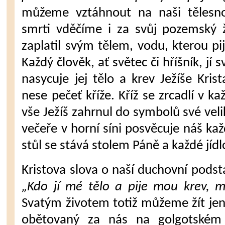
můžeme vztáhnout na naši tělesnou
smrti vděčíme i za svůj pozemský ži
zaplatil svým tě­lem, vodu, kterou pi
Každý člověk, ať světec či hříšník, jí 
nasycuje jej tělo a krev Ježíše Kris
nese pečeť kříže. Kříž se zr­cadlí v
vše Ježíš zahrnul do symbolů své veli
večeře v horní síni posvěcuje náš ka
stůl se stává stolem Páně a každé jídl
Kristova slova o naší duchovní pod­sta
„Kdo jí mé tělo a pije mou krev, m
Svatým životem totiž můžeme žít jen 
oběto­vaný za nás na golgotském