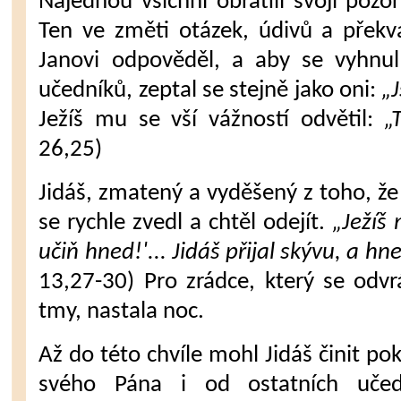
Najednou všichni obrátili svoji pozo
Ten ve změti otázek, údivů a pře­kva
Janovi odpověděl, a aby se vyhn
učedníků, zeptal se stejně jako oni:
„
Ježíš mu se vší vážností odvětil:
„
26,25)
Jidáš, zmatený a vyděšený z toho, že
se rychle zvedl a chtěl odejít.
„Ježíš 
učiň hned!'... Jidáš přijal skývu, a hn
13,27-30) Pro zrádce, který se odvrá
tmy, nastala noc.
Až do této chvíle mohl Jidáš činit po
svého Pána i od ostatních učed