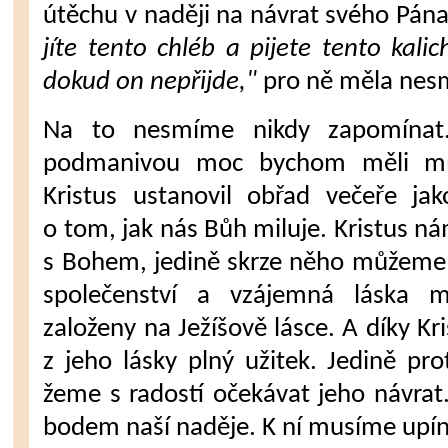
útěchu v naději na návrat své­ho Pá
jíte ten­to chléb a pijete tento kali
dokud on nepřijde,"
pro ně měla nesm
Na to nesmíme nikdy zapomínat. 
podmanivou moc bychom měli mít
Kristus ustanovil obřad večeře jak
o tom, jak nás Bůh mi­luje. Kristus n
s Bohem, jedině skrze něho můžeme 
společenství a vzájemná láska m
založeny na Ježíšově lásce. A díky K
z jeho lásky plný užitek. Jedině pro
žeme s radostí očekávat jeho návrat.
bodem naší nadě­je. K ní musíme upína