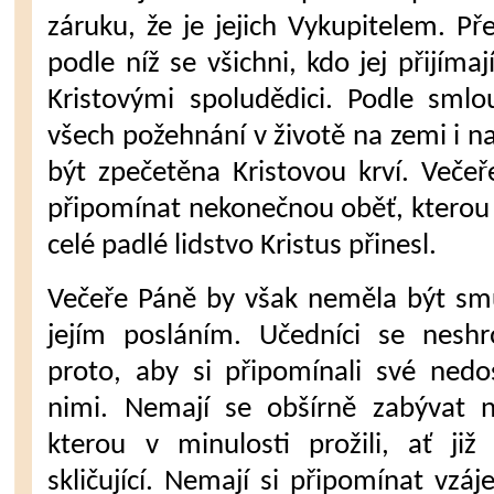
záruku, že je jejich Vykupitelem. P
podle níž se všichni, kdo jej přijíma
Kristo­vými spoludědici. Podle sml
všech požehnání v životě na zemi i n
být zpečetěna Kristovou krví. Več
připomínat nekonečnou oběť, kterou 
celé padlé lidstvo Kristus přinesl.
Večeře Páně by však neměla být smu­
jejím posláním. Učedníci se neshr
proto, aby si připomínali své nedo
nimi. Nemají se obšírně zabývat n
kterou v minulosti prožili, ať již
skličující. Ne­mají si připomínat vz