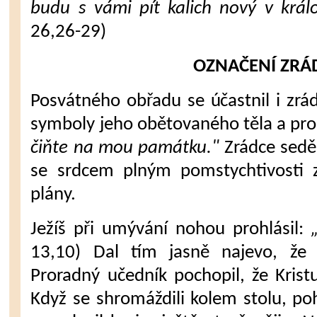
budu s vámi pít kalich nový v krá­l
26,26-29)
OZNAČENÍ ZRÁ
Posvátného obřadu se účastnil i zrádc
symboly jeho obě­tovaného těla a proli
čiňte na mou památku."
Zrádce sedě
se srdcem plným pomstychtivosti z
plány.
Ježíš při umývání nohou prohlásil:
„
13,10) Dal tím jasně najevo, že 
Proradný učedník pochopil, že Krist
Když se shro­máždili kolem stolu, po