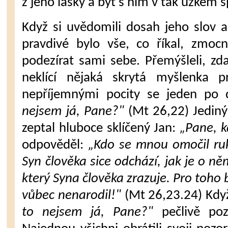
z jeho lásky a být s ním v tak úzkém s
Když si uvědomili dosah jeho slov a
pravdivé bylo vše, co říkal, zmocnil
podezírat sami sebe. Přemýšleli, zda
neklící nějaká skrytá myšlenka pr
nepříjemnými pocity se jeden po 
nejsem já, Pane?"
(Mt 26,22) Jediný
zeptal hluboce sklíčený Jan:
„Pane, k
odpověděl:
„Kdo se mnou omočil ruk
Syn člověka sice odchází, jak je o n
který Syna člověka zrazuje. Pro toho 
vůbec nenarodil!"
(Mt 26,23.24) Když
to nejsem já, Pane?"
pečlivě pozo