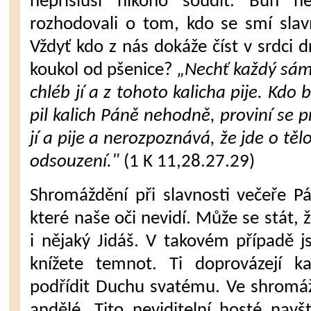
nepří­sluší nikoho soudit. Bůh 
rozhodovali o tom, kdo se smí slav
Vždyť kdo z nás dokáže číst v srdci 
koukol od pšenice?
„Nechť každý sám
chléb jí a z tohoto kalicha pije. Kdo 
pil kalich Páně nehodně, proviní se pr
jí a pije a nerozpoznává, že jde o těl
od­souzení."
(1 K 11,28.27.29)
Shromáždění při slavnosti večeře Pá­
které naše oči nevidí. Může se stát,
i nějaký Jidáš. V takovém pří­padě j
kníže­te temnot. Ti doprovázejí 
podřídit Duchu svatému. Ve shromáž
andělé. Tito neviditelní hosté nav