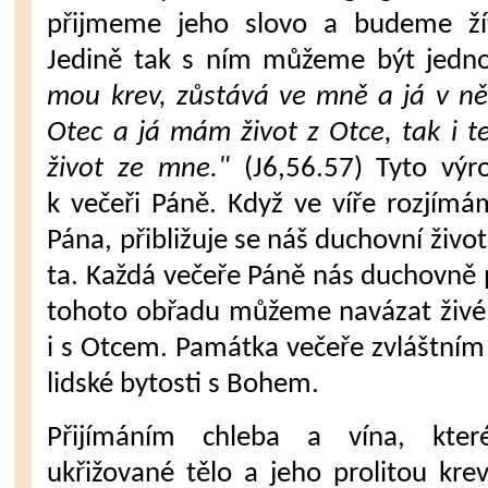
přijmeme jeho slovo a bude­me žít
Jedině tak s ním můžeme být jedno
mou krev, zůstává ve mně a já v ně
Otec a já mám život z Otce, tak i t
život ze mne."
(J6,56.57) Ty­to výr
k večeři Páně. Když ve víře rozjím
Pána, přibližuje se náš du­chovní živ
ta. Každá večeře Páně nás duchovně p
tohoto obřa­du můžeme navázat živé s
i s Otcem. Památka večeře zvláštní
lid­ské bytosti s Bohem.
Přijímáním chleba a vína, které
ukřižované tělo a je­ho prolitou kr