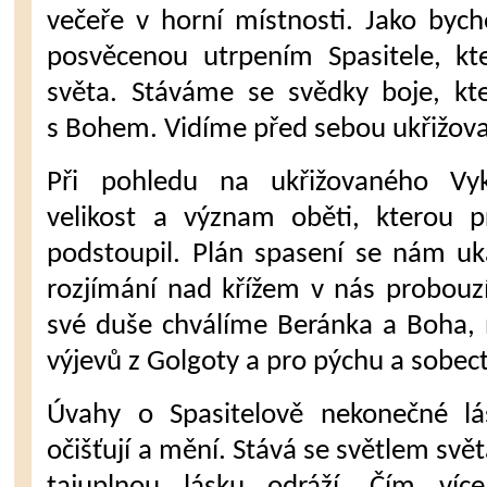
večeře v horní místnosti. Jako byc
posvěcenou utr­pením Spasitele, kt
světa. Stáváme se svědky boje, kt
s Bohem. Vidíme před sebou ukřižova
Při pohledu na ukřižovaného Vyk
velikost a význam oběti, kterou 
podstoupil. Plán spasení se nám uka
rozjímání nad křížem v nás probouz
své duše chválíme Beránka a Bo­ha,
výjevů z Golgoty a pro pýchu a sobectv
Úvahy o Spasitelově nekonečné lás
očišťují a mění. Stává se světlem svět