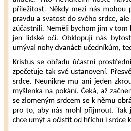
příležitost. Někdy mezi nás mohou přij
prav­du a svatost do svého srdce, ale
zúčastnili. Neměli by­chom jim v tom b
jen lidské oči. Obklopují nás by­tost
umýval nohy dvanácti učedníkům, tedy
Kristus se obřadu účastní prostřed­
zpečeťuje tak své ustanovení. Přes
srdce. Neunikne mu ani jeden zkrou
myšlen­ka na pokání. Čeká, až začnem
se zlomeným srdcem se k němu obrát
pro to, aby nás mohl přijmout. Tak 
chce umýt a očistit od hříchu i srdce 