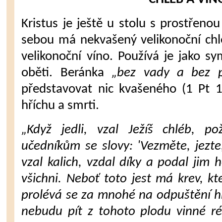
Kristus je ještě u stolu s prostřenou
sebou má nekva­šený velikonoční ch
velikonoční víno. Používá je jako 
oběti. Beránka
„bez vady a bez p
představovat nic kvašeného (1 Pt 
hříchu a smrti.
„Když jedli, vzal Ježíš chléb, po
učedníkům se slovy: 'Vezměte, jezte,
vzal kalich, vzdal díky a podal jim h
všichni. Neboť toto jest má krev, k
prolévá se za mnohé na odpuštění hří
nebudu pít z to­hoto plodu vinné r