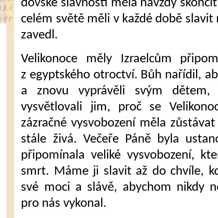
dovské slavnosti měla navždy skončit.
celém světě měli v každé době slavit 
zavedl.
Velikonoce měly Izraelcům připo­m
z egyptského otroctví. Bůh nařídil, a
a znovu vyprávěli svým dě­tem,
vysvětlovali jim, proč se Velikon
zázračné vysvobození měla zůstávat
stále živá. Ve­čeře Páně byla usta
připomínala veliké vysvobození, kte
smrt. Máme ji slavit až do chvíle, k
své moci a slávě, abychom ni­kdy 
pro nás vykonal.