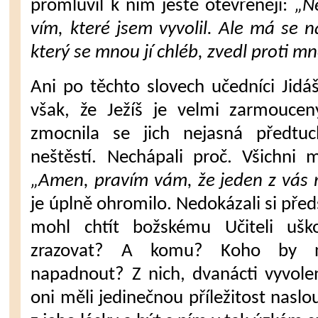
promluvil k nim ještě otevřeněji:
„N
vím, které jsem vyvolil. Ale má se n
který se mnou jí chléb, zvedl proti mn
Ani po těchto slovech učedníci Jidá­š
však, že Ježíš je velmi zarmoucen
zmocnila se jich nejasná předtu
neštěstí. Nechápali proč. Všichni ml
„Amen, pravím vám, že jeden z vás 
je úplně ohromi­lo. Nedokázali si předs
mohl chtít božskému Učite­li ušk
zrazovat? A komu? Koho by n
napadnout? Z nich, dvanácti vyvole­n
oni měli je­dinečnou příležitost naslo