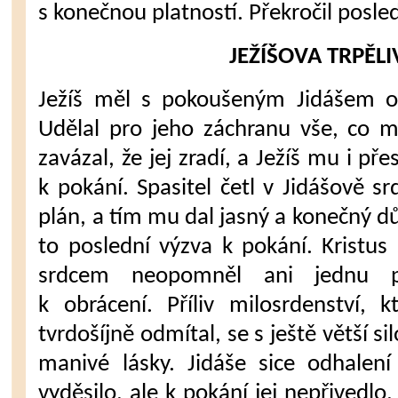
s konečnou platností. Překročil po­sled
JEŽÍŠOVA TRPĚL
Ježíš měl s pokoušeným Jidášem ob
Udělal pro jeho záchranu vše, co mo
zavázal, že jej zradí, a Ježíš mu i pře
k pokání. Spasitel četl v Jidášově sr
plán, a tím mu dal jasný a konečný d
to poslední výzva k pokání. Kristu
srdcem neopo­mněl ani jednu p
k obrácení. Příliv milosrdenství, 
tvrdošíjně odmítal, se s ještě větší si
manivé lásky. Jidáše sice odhalení
vyděsilo, ale k pokání jej nepřivedlo