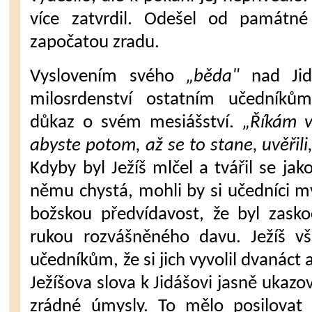
více zatvrdil. Odešel od památné
započatou zradu.
Vyslovením svého
„běda"
nad Jidá
milosrdenství ostatním učedníků
důkaz o svém mesiášství.
„Říkám v
abyste potom, až se to stane, uvěřili,
Kdyby byl Ježíš mlčel a tvářil se jak
němu chystá, mohli by si učedníci my
božskou předvídavost, že byl zask
rukou roz­vášněného davu. Ježíš vš
učedníkům, že si jich vyvolil dvanáct a
Je­žíšova slova k Jidášovi jasně ukazov
zrádné úmysly. To mělo posilovat 