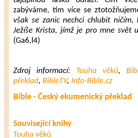
tajuplnou lásku odráží. Čím ví­
zabýváme, tím více se ztotožňujem
však se zanic nechci chlubit ničím
Ježíše Krista, jímž je pro mne svět 
(Ga6,l4)
Zdroj informací:
Touha věků
,
Bi
překlad
,
BibleTV
,
Info-Bible.cz
Bible - Český ekumenický překlad
Související knihy
Touha věků