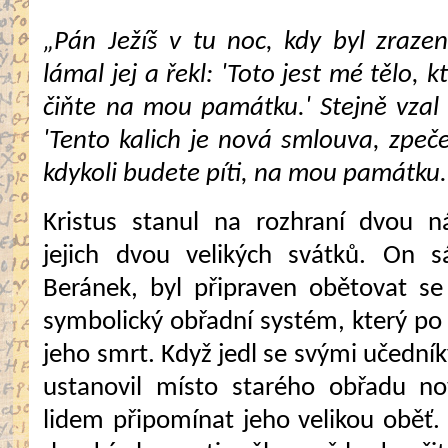
„Pán Ježíš v tu noc, kdy byl zrazen,
lámal jej a řekl: 'Toto jest mé tělo, 
čiňte na mou památku.' Stejně vzal p
'Tento kalich je nová smlouva, zpeče
kdykoli budete píti, na mou pa­mátku.
Kristus stanul na rozhraní dvou n
jejich dvou veli­kých svátků. On 
Beránek, byl připraven obětovat se
symbolický ob­řadní systém, který po č
jeho smrt. Když jedl se svými učední
usta­novil místo starého obřadu no
lidem připomínat jeho velikou oběť. 