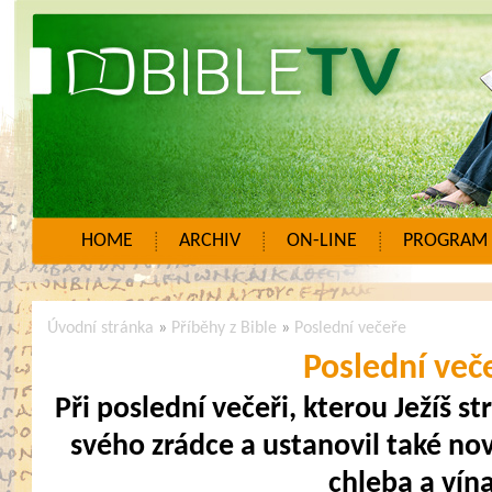
HOME
ARCHIV
ON-LINE
PROGRAM
Úvodní stránka
»
Příběhy z Bible
»
Poslední večeře
Poslední več
Při poslední večeři, kterou Ježíš st
svého zrádce a ustanovil také no
chleba a vína