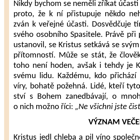
Nikdy bychom se neměli zříkat účas­ti
proto, že k ní přistupuje někdo ne
zván k veřejné účasti. Dosvědču­je tí
svého osob­ního Spasitele. Právě při 
ustanovil, se Kristus setkává se svým
pří­tomností. Může se stát, že člově
toho není hoden, avšak i tehdy je K
své­mu lidu. Každému, kdo přicház
víry, bohatě požehná. Lidé, kteří tyt
ství s Bohem zanedbávají, o mnoho
o nich možno říci:
„Ne všichni jste čist
VÝZNAM VEČE
Kristus jedl chleba a pil víno společ