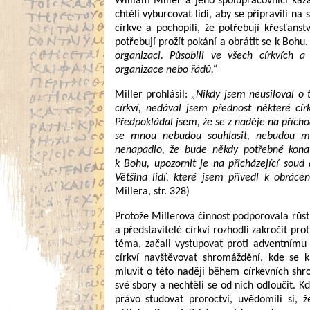
William Miller a jeho spolupracovníci kázá
chtěli vyburcovat lidi, aby se připravili na 
církve a pochopili, že potřebují křesťanstv
potřebují prožít pokání a obrátit se k Bohu
organizaci. Působili ve všech církvích 
organizace nebo řádů.“
Miller prohlásil:
„Nikdy jsem neusiloval o t
církví, nedával jsem přednost některé cír
Předpokládal jsem, že se z naděje na příchod
se mnou nebudou souhlasit, nebudou mí
nenapadlo, že bude někdy potřebné konat
k Bohu, upozornit je na přicházející soud
Většina lidí, které jsem přivedl k obrácení
Millera, str. 328)
Protože Millerova činnost podporovala růst c
a představitelé církví rozhodli zakročit pr
téma, začali vystupovat proti adventnímu 
církví navštěvovat shromáždění, kde se 
mluvit o této naději během církevních shro
své sbory a nechtěli se od nich odloučit. K
právo studovat proroctví, uvědomili si,