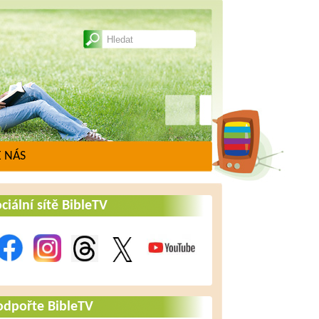
 NÁS
ciální sítě BibleTV
odpořte BibleTV