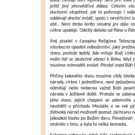
doby. Existují dílčí výjimky, není jich vš
ještě jiný přesvědčivý důkaz: Církvím v
duchovní otupělost, jak to potvrzuje i ná
oddávají dnešní módě, spolu s nevěřícími s
atd… Není třeba tento smutný jev dále ro
církve upadají. Odešly daleko od Pána a Pán 
Jiný pisatel v časopisu Religious Telesc
všeobecný úpadek náboženství, jaký prožívá
stavu, protože každý, kdo miluje Boží círk
málo lidí se skutečně obrací k Bohu, když j
musíme mimoděk zvolat: Přestal snad Bůh bý
Příčiny takového stavu musíme vždy hledat
národy, církve i jednotlivce, není způsoben
odmítají nebo neberou vážně Boží posels
národa v Ježíšově době. Protože se zabýva
jeho slovo, jejich chápání se zatemnilo 
nevěděli o příchodu Mesiáše a ve své pýš
židovský národ možnosti poznat záchranu neb
jakoukoli touhu po Božím daru. Považovali
změnilo v tmu, a byla to velká temnota.