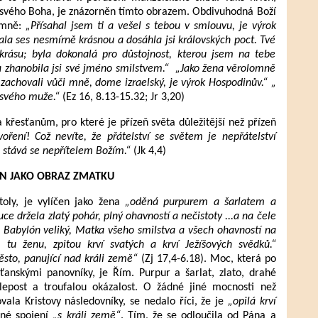
od svého Boha, je znázorněn tímto obrazem. Obdivuhodná Boží
jemně:
„Přísahal jsem ti a vešel s tebou v smlouvu, je výrok
ala ses nesmírně krásnou a dosáhla jsi královských poct. Tvé
krásu; byla dokonalá pro důstojnost, kterou jsem na tebe
u a zhanobila jsi své jméno smilstvem.“ „Jako žena věrolomně
 zachovali vůči mně, dome izraelský, je výrok Hospodinův.“ „
o svého muže.“
(Ez 16, 8.13-15.32; Jr 3,20)
řesťanům, pro které je přízeň světa důležitější než přízeň
voření! Což nevíte, že přátelství se světem je nepřátelství
 stává se nepřítelem Božím.“
(Jk 4,4)
N JAKO OBRAZ ZMATKU
oly, je vylíčen jako žena
„oděná purpurem a šarlatem a
e držela zlatý pohár, plný ohavností a nečistoty ...a na čele
Babylón veliký, Matka všeho smilstva a všech ohavností na
 tu ženu, zpitou krví svatých a krví Ježíšových svědků.“
ěsto, panující nad králi země“
(Zj 17,4-6.18). Moc, která po
ťanskými panovníky, je Řím. Purpur a šarlat, zlato, drahé
olepost a troufalou okázalost. O žádné jiné mocnosti než
vala Kristovy následovníky, se nedalo říci, že je
„opilá krví
nné spojení
„s králi země“
. Tím, že se odloučila od Pána a