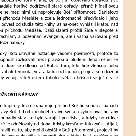
 náboženské formy, aniž by se jim dostávalo opravdu živé
adále horlivě dodržovali staré obřady, přísně hlídali svou
že se mezi nimi už neprojevuje Boží přítomnost. Danielovo
u příchodu Mesiáše a zcela jednoznačně předvídalo i jeho
di odvést od studia této knihy, až nakonec vyhlásili klatbu nad
 příchodu Mesiáše. Další staletí prožili Židé v slepotě a
u záchrany a požehnání evangelia, ale i vážná varování před
Boží nabídky.
ledky. Kdo úmyslně potlačuje vědomí povinnosti, protože to
chopnost rozlišovat mezi pravdou a bludem. Jeho rozum se
í a duše se odloučí od Boha. Tam, kde lidé zlehčují nebo
 zahalí temnota, víra a láska ochladnou, projeví se odcizení
ly věnují záležitostem tohoto světa a hříšníci se ještě více
ŽNOSTI NÁPRAVY
cté kapitoly, které oznamuje příchod Božího soudu a nabádá
avý Boží lid od zhoubného vlivu světa a vyburcovat ho, aby
odpadlý stav. To bylo varující poselství, a kdyby ho církve
eré je oddělovaly od Boha. Kdyby křesťané tuto zvěst přijali,
avili na to, aby mohli obstát v Boží přítomnosti, projevil by