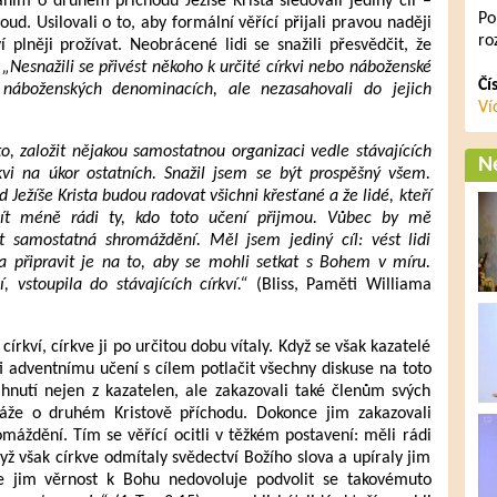
ním o druhém příchodu Ježíše Krista sledovali jediný cíl –
Po
soud. Usilovali o to, aby formální věřící přijali pravou naději
ro
í plněji prožívat. Neobrácené lidi se snažili přesvědčit, že
.
„Nesnažili se přivést někoho k určité církvi nebo náboženské
Čí
a náboženských denominacích, ale nezasahovali do jejich
Ví
o, založit nějakou samostatnou organizaci vedle stávajících
Ne
kvi na úkor ostatních. Snažil jsem se být prospěšný všem.
 Ježíše Krista budou radovat všichni křesťané a že lidé, kteří
t méně rádi ty, kdo toto učení přijmou. Vůbec by mě
 samostatná shromáždění. Měl jsem jediný cíl: vést lidi
 a připravit je na to, aby se mohli setkat s Bohem v míru.
, vstoupila do stávajících církví.“
(Bliss, Paměti Williama
írkví, církve ji po určitou dobu vítaly. Když se však kazatelé
oti adventnímu učení s cílem potlačit všechny diskuse na toto
hnutí nejen z kazatelen, ale zakazovali také členům svých
káže o druhém Kristově příchodu. Dokonce jim zakazovali
máždění. Tím se věřící ocitli v těžkém postavení: měli rádi
dyž však církve odmítaly svědectví Božího slova a upíraly jim
 že jim věrnost k Bohu nedovoluje podvolit se takovémuto