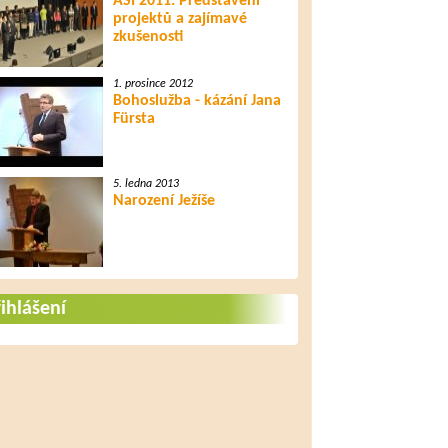
ASI 2011: Představení
projektů a zajímavé
zkušenosti
1. prosince 2012
Bohoslužba - kázání Jana
Fürsta
5. ledna 2013
Narození Ježíše
ihlášení