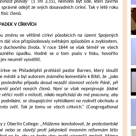
evnost pravdy“
(1 Tm 3,15), nemohli být lidé, kteří zavrhli
 správné odejít ze svých dosavadních církví. Tak v létě roku
tisíc členů.
PADEK V CÍRKVÍCH
 změnu ve většině církví působících na území Spojených
 čím dál více přizpůsobovaly světským způsobům a zvyklostem,
 duchovního života. V roce 1844 se však téměř ve všech
ýrazného úpadku. Hodně se o tom psalo v tisku, hovořilo
 jev neuměl vysvětlit.
kve ve Philadelphii prohlásil pastor Barnes, který sloužil
 ve městě a byl autorem známého komentáře k Bibli, že
„jako
 posledního případu dosud nezažil slavnost večeře Páně, při
 menší počet nových členů. Nyní se však neprojevuje žádné
 věřící rostli v milosti, nikdo nepřichází do mé pracovny, aby
podnikání, se stoupajícími vyhlídkami na rozkvět obchodu a
ento svět. Tak je tomu ve všech církvích.“
(Congregational
ey z Oberlin College:
„Můžeme konstatovat, že protestantské
jné nebo se stavějí proti jakýmkoli mravním reformám této