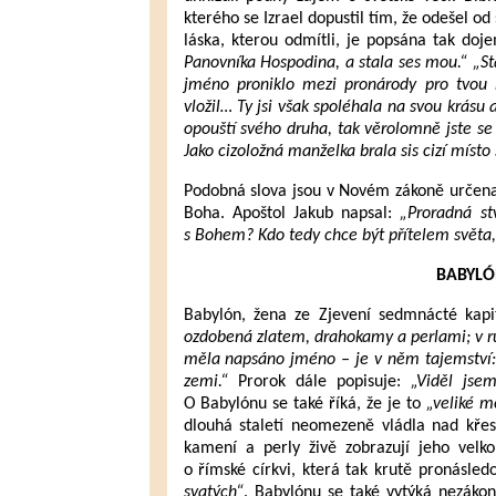
kterého se Izrael dopustil tím, že odešel 
láska, kterou odmítli, je popsána tak do
Panovníka Hospodina, a stala ses mou.“ „St
jméno proniklo mezi pronárody pro tvou 
vložil… Ty jsi však spoléhala na svou krás
opouští svého druha, tak věrolomně jste se
Jako cizoložná manželka brala sis cizí míst
Podobná slova jsou v Novém zákoně určena k
Boha. Apoštol Jakub napsal:
„Proradná st
s Bohem? Kdo tedy chce být přítelem světa,
BABYLÓ
Babylón, žena ze Zjevení sedmnácté kapit
ozdobená zlatem, drahokamy a perlami; v ruc
měla napsáno jméno – je v něm tajemství: 
zemi.“
Prorok dále popisuje:
„Viděl jsem
O Babylónu se také říká, že je to
„veliké m
dlouhá staletí neomezeně vládla nad křes
kamení a perly živě zobrazují jeho velk
o římské církvi, která tak krutě pronásledo
svatých“
. Babylónu se také vytýká nezáko