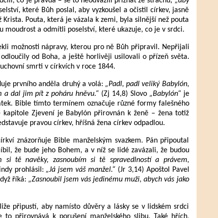
ědčili, co je pravda – se to neodvážili přiznat ze strachu,
„aby
elství, které Bůh poslal, aby vyzkoušel a očistil církev, jasně
ž Krista. Pouta, která je vázala k zemi, byla silnější než pouta
moudrost a odmítli poselství, které ukazuje, co je v srdci.
kli možnosti nápravy, kterou pro ně Bůh připravil. Nepřijali
odloučily od Boha, a ještě horlivěji usilovali o přízeň světa.
duchovní smrti v církvích v roce 1844.
duje prvního anděla druhý a volá:
„Padl, padl veliký Babylón,
 a dal jim pít z poháru hněvu.“
(Zj 14,8) Slovo
„Babylón“
je
ek. Bible tímto termínem označuje různé formy falešného
kapitole Zjevení je Babylón přirovnán k ženě – žena totiž
edstavuje pravou církev, hříšná žena církev odpadlou.
církví znázorňuje Bible manželským svazkem. Pán připoutal
líbil, že bude jeho Bohem, a v níž se lidé zavázali, že budou
 si tě navěky, zasnoubím si tě spravedlností a právem,
indy prohlásil:
„Já jsem váš manžel.“
(Jr 3,14) Apoštol Pavel
dyž říká:
„Zasnoubil jsem vás jedinému muži, abych vás jako
tliže připustí, aby namísto důvěry a lásky se v lidském srdci
e to přirovnává k porušení manželského slibu. Také hřích,