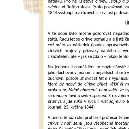
nátlaku. Pro ně Kristova církev,
„sloup a p
svědectví Božího slova. Proto považovali za
1844 vystoupilo z různých církví asi padesát 
Ú
V té době bylo možné pozorovat nápadnou
států. Řadu let se církve pomalu ale jistě
což mělo za následek úpadek opravdového
církvích projevily příznaky náhlého a v
z kazatelen, ale – jak se zdálo – nikdo tento
Na jednom shromáždění presbyteriánské cír
jako duchovní v jednom z největších sborů
duchovní působí už dvacet let a s výjimkou
které by nebyl do církve přijat větší či
probuzení, žádné obrácení, není vidět, že by
se mnou mluvil o svém spasení. S rozvojem 
průmyslu jde ruku v ruce i růst zájmu o t
Journal, 23. května 1844)
V únoru téhož roku prohlásil profesor Finn
církve v naší zemi jsou všeobecně lhoste