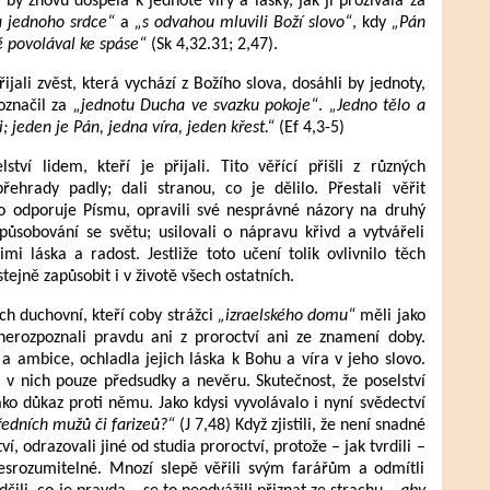
by znovu dospěla k jednotě víry a lásky, jak ji prožívala za
a jednoho srdce“
a
„s odvahou mluvili Boží slovo“
, kdy
„Pán
ré povolával ke spáse“
(Sk 4,32.31; 2,47).
ijali zvěst, která vychází z Božího slova, dosáhli by jednoty,
 označil za
„jednotu Ducha ve svazku pokoje“
.
„Jedno tělo a
; jeden je Pán, jedna víra, jeden křest.“
(Ef 4,3-5)
tví lidem, kteří je přijali. Tito věřící přišli z různých
řehrady padly; dali stranou, co je dělilo. Přestali věřit
 to odporuje Písmu, opravili své nesprávné názory na druhý
působování se světu; usilovali o nápravu křivd a vytvářeli
imi láska a radost. Jestliže toto učení tolik ovlivnilo těch
 stejně zapůsobit i v životě všech ostatních.
ich duchovní, kteří coby strážci
„izraelského domu“
měli jako
nerozpoznali pravdu ani z proroctví ani ze znamení doby.
 a ambice, ochladla jejich láska k Bohu a víra v jeho slovo.
o v nich pouze předsudky a nevěru. Skutečnost, že poselství
jako důkaz proti němu. Jako kdysi vyvolávalo i nyní svědectví
ředních mužů či farizeů?“
(J 7,48) Když zjistili, že není snadné
í, odrazovali jiné od studia proroctví, protože – jak tvrdili –
esrozumitelné. Mnozí slepě věřili svým farářům a odmítli