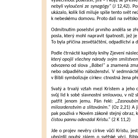
vyslechnout poselství; jiní – i když se přesv
nebyli vyloučeni ze synagógy“
(J 12,42). Pos
ukázalo, kolik lidí miluje spíše tento svět ne
k nebeskému domovu. Proto dali na světskou 
Odmítnutím poselství prvního anděla se zře
posla, který mohl napravit špatnosti, jež je 
To byla příčina zesvětáčtění, odpadlictví a 
Podle čtrnácté kapitoly knihy Zjevení násle
který opojil všechny národy svým smilstvem
odvozeno od slova
„Bábel“
a znamená zmat
nebo odpadlého náboženství. V sedmnácté 
v Bibli symbolizuje církev: ctnostná žena př
Svatý a trvalý vztah mezi Kristem a jeho 
svůj lid k sobě slavnostní smlouvou, v níž s
patřit jenom jemu. Pán řekl:
„Zasnoubím
milosrdenstvím a slitováním.“
(Oz 2,21) A j
pak používá v Novém zákoně stejný obraz, k
čistou pannu odevzdal Kristu.“
(2 K 11,2)
Jde o projev nevěry církve vůči Kristu, jes
uhnízdil pouhý zájem o světské věci. Bibl