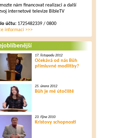
mozte nám financovat realizaci a další
zvoj internetové televize BibleTV
slo účtu:
1725482339 / 0800
ce informací >>>
joblíbenější
17. listopadu 2012
Očekává od nás Bůh
přímluvné modlitby?
25. února 2012
Bůh je mé útočiště
23. října 2010
Kristovy schopnosti