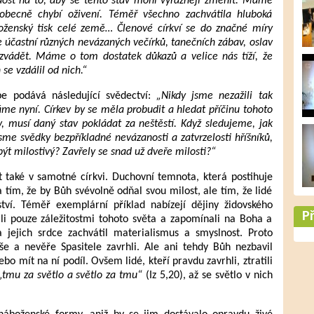
ak dost na to, aby se tento stav mohl výrazněji změnit. Máme
šeobecně chybí oživení. Téměř všechno zachvátila hluboká
boženský tisk celé země… Členové církví se do značné míry
e účastní různých nevázaných večírků, tanečních zábav, oslav
zvádět. Máme o tom dostatek důkazů a velice nás tíží, že
se vzdálil od nich.“
ope podává následující svědectví:
„Nikdy jsme nezažili tak
me nyní. Církev by se měla probudit a hledat příčinu tohoto
ev, musí daný stav pokládat za neštěstí. Když sledujeme, jak
sme svědky bezpříkladné nevázanosti a zatvrzelosti hříšníků,
t milostivý? Zavřely se snad už dveře milosti?“
 také v samotné církvi. Duchovní temnota, která postihuje
a tím, že by Bůh svévolně odňal svou milost, ale tím, že lidé
tví. Téměř exemplární příklad nabízejí dějiny židovského
Př
li pouze záležitostmi tohoto světa a zapomínali na Boha a
a jejich srdce zachvátil materialismus a smyslnost. Proto
e a nevěře Spasitele zavrhli. Ale ani tehdy Bůh nezbavil
o mít na ní podíl. Ovšem lidé, kteří pravdu zavrhli, ztratili
„tmu za světlo a světlo za tmu“
(Iz 5,20), až se světlo v nich