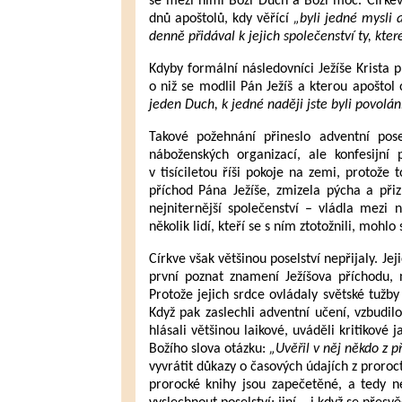
se mezi nimi Boží Duch a Boží moc. Církev 
dnů apoštolů, kdy věřící
„byli jedné mysli 
denně přidával k jejich společenství ty, kte
Kdyby formální následovníci Ježíše Krista př
o niž se modlil Pán Ježíš a kterou apoštol
jeden Duch, k jedné naději jste byli povoláni
Takové požehnání přineslo adventní posels
náboženských organizací, ale konfesijní p
v tisíciletou říši pokoje na zemi, protože
příchod Pána Ježíše, zmizela pýcha a přiz
nejniternější společenství – vládla mezi n
několik lidí, kteří se s ním ztotožnili, mohlo
Církve však většinou poselství nepřijaly. Jej
první poznat znamení Ježíšova příchodu, 
Protože jejich srdce ovládaly světské tužby
Když pak zaslechli adventní učení, vzbudil
hlásali většinou laikové, uváděli kritikové 
Božího slova otázku:
„Uvěřil v něj někdo z p
vyvrátit důkazy o časových údajích z proroctv
prorocké knihy jsou zapečetěné, a tedy n