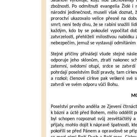
Satanovi vyhovuje, když lidé zachovávají
zbožnosti. Po odmítnutí evangelia Židé i n
národní jedinečnost, museli však doznat, 
proroctví ukazovalo velice přesně na dob
smrt; není tedy divu, že se rabíni snažili li
každým, kdo by se pokoušel vypočítat dobu
zatvrzelosti, přehlíželi milostivou nabídk
nebezpečím, jemuž se vystavují odmítáním 
Stejné příčiny přinášejí všude stejné nás
odporuje jeho sklonům, ztratí nakonec s
zatemní, svědomí otupí, srdce se zatvrd
pohrdají poselstvím Boží pravdy, tam církev
a rozkol; členové církve pak veškeré své sí
zatvrdí ve svém odporu vůči Bohu.
MO
Poselství prvního anděla ze Zjevení čtrná
k bázni a úctě před Bohem, mělo oddělit pr
byl schopen rozpoznat svůj zesvětáčtělý a 
přijaly, mohlo dojít k nápravě špatností, kt
pokořili se před Pánem a opravdově se připr