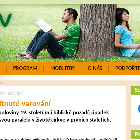
PROGRAM
MODLITBY
O NÁS
PODPOŘTE
So
té varování
tnuté varování
. poloviny 19. století má biblické pozadí; úpadek
u paralelu v životě církve v prvních staletích.
P