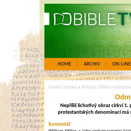
HOME
ARCHIV
ON-LINE
Úvodní stránka
»
Příběhy z Bible
»
Odmítnu
Odmí
Nepříliš lichotivý obraz církví 1
protestantských denominací má svo
Komentář