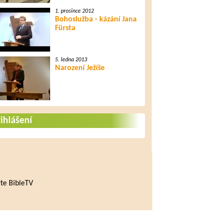
1. prosince 2012
Bohoslužba - kázání Jana
Fürsta
5. ledna 2013
Narození Ježíše
ihlášení
te BibleTV