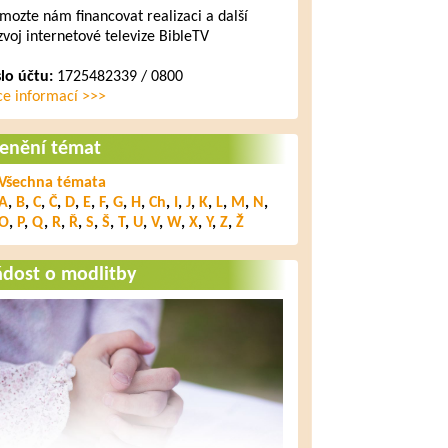
mozte nám financovat realizaci a další
zvoj internetové televize BibleTV
slo účtu:
1725482339 / 0800
ce informací >>>
lenění témat
Všechna témata
A
,
B
,
C
,
Č
,
D
,
E
,
F
,
G
,
H
,
Ch
,
I
,
J
,
K
,
L
,
M
,
N
,
O
,
P
,
Q
,
R
,
Ř
,
S
,
Š
,
T
,
U
,
V
,
W
,
X
,
Y
,
Z
,
Ž
ádost o modlitby