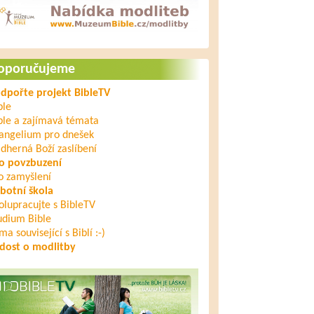
oporučujeme
dpořte projekt BibleTV
ble
ble a zajímavá témata
angelium pro dnešek
dherná Boží zaslíbení
o povzbuzení
o zamyšlení
botní škola
olupracujte s BibleTV
udium Bible
ma související s Biblí :-)
dost o modlitby