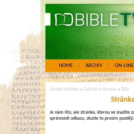
HOME
ARCHIV
ON-LINE
Úvodní stránka
»
Zajímavá témata
»
Bůh
Stránk
Je nám líto, ale stránka, kterou se snažíte 
správností odkazu, zkuste to prosím později