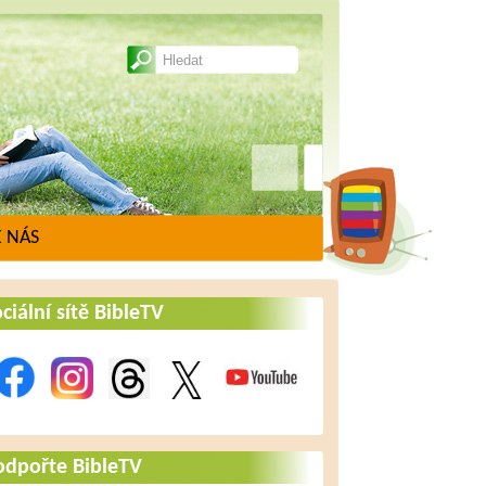
 NÁS
ciální sítě BibleTV
odpořte BibleTV