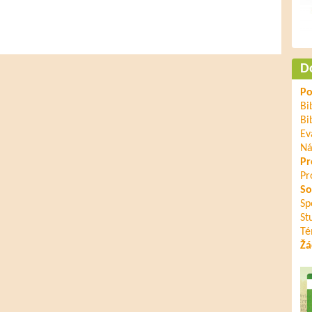
D
Po
Bi
Bi
Ev
Ná
Pr
Pr
So
Sp
St
Té
Žá