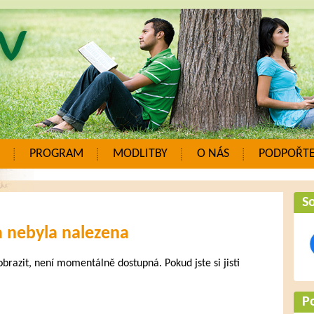
PROGRAM
MODLITBY
O NÁS
PODPOŘTE
So
a nebyla nalezena
zobrazit, není momentálně dostupná. Pokud jste si jisti
.
P