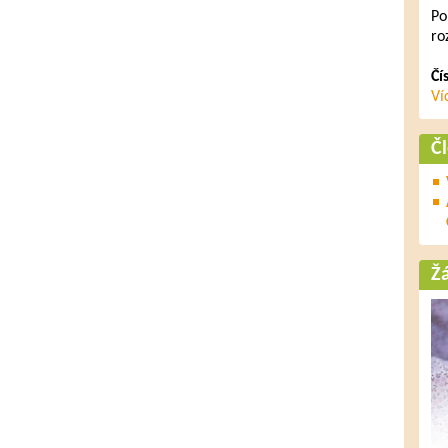
Po
ro
Čí
Ví
Č
Ž