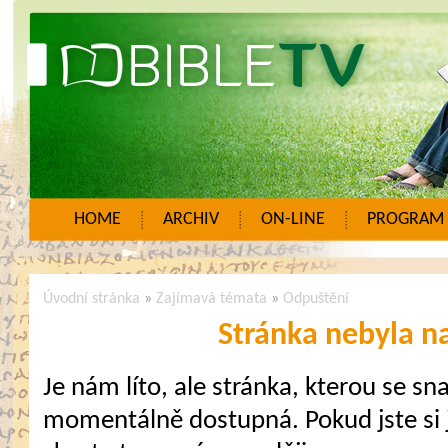
HOME
ARCHIV
ON-LINE
PROGRAM
Úvodní stránka
»
Zajímavá témata
»
Odpuštění
Stránka nebyla n
Je nám líto, ale stránka, kterou se sna
momentálně dostupná. Pokud jste si j