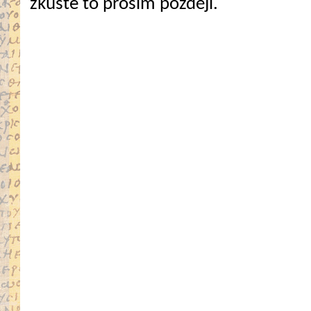
zkuste to prosím později.