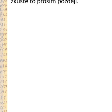
zkuste to prosím později.