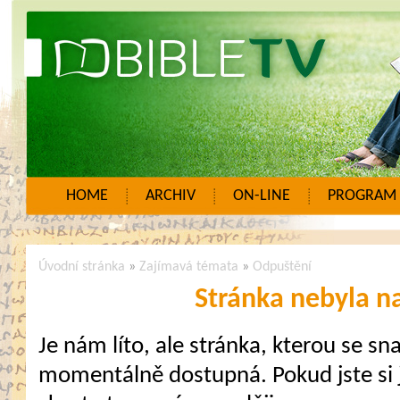
HOME
ARCHIV
ON-LINE
PROGRAM
Úvodní stránka
»
Zajímavá témata
»
Odpuštění
Stránka nebyla n
Je nám líto, ale stránka, kterou se sna
momentálně dostupná. Pokud jste si j