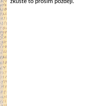
zkuste to prosím později.