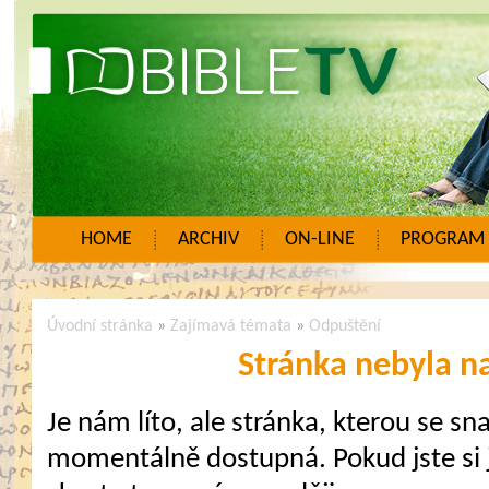
HOME
ARCHIV
ON-LINE
PROGRAM
Úvodní stránka
»
Zajímavá témata
»
Odpuštění
Stránka nebyla n
Je nám líto, ale stránka, kterou se sna
momentálně dostupná. Pokud jste si j