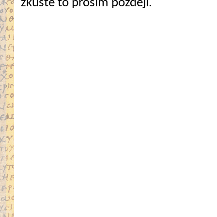
zkuste to prosím později.