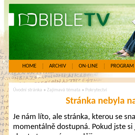
HOME
ARCHIV
ON-LINE
PROGRAM
Úvodní stránka
»
Zajímavá témata
»
Pokrytectví
Stránka nebyla n
Je nám líto, ale stránka, kterou se sna
momentálně dostupná. Pokud jste si j