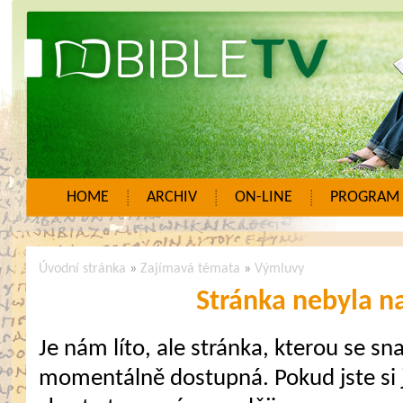
HOME
ARCHIV
ON-LINE
PROGRAM
Úvodní stránka
»
Zajímavá témata
»
Výmluvy
Stránka nebyla n
Je nám líto, ale stránka, kterou se sna
momentálně dostupná. Pokud jste si j