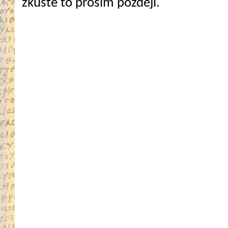
zkuste to prosím později.