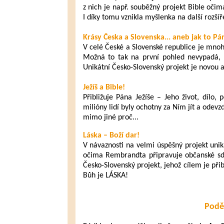
z nich je např. souběžný projekt Bible očim
I díky tomu vznikla myšlenka na další rozšíře
Krásy Česka a Slovenska... aneb jak to Pán
V celé České a Slovenské republice je mnoh
Možná to tak na první pohled nevypadá,
Unikátní Česko-Slovenský projekt je novou 
Ježíš a Bible!
Přibližuje Pána Ježíše – Jeho život, dílo, 
milióny lidí byly ochotny za Ním jít a odevzd
mimo jiné proč...
Láska – Boží dar!
V návaznosti na velmi úspěšný projekt uni
očima Rembrandta připravuje občanské sdr
Česko-Slovenský projekt, jehož cílem je při
Bůh je LÁSKA!
Podě