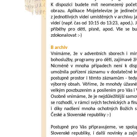
K dispozici budete mít neomezený počet 
obrazu. Aplikace Mojetelevize je jedineč
z jednotlivých videí umístěných v archivu j
videí (např. čas od 10:15 do 13:23, apod.). 
příběhy pro děti, písně, apod. Vše se bu
zdokonalovat :-)
B archiv
Vnímáme, že v adventních sborech i mim
bohoslužby, programy pro děti, zajímavé ži
Nicméně v mnoha případech není k dispoz
umožnila pořízení záznamu v dostatečné kva
postupně prostor i těmto záznamům - tedy 
výborný obsah. Věříme, že mnohdy úžasné 
velkým povzbuzením a posílením pro Vás i Va
Osobně vnímáme, že je nejdůležitější samot
se rozhodli, v rámci svých technických a fi
i díky nadšení mnoha ochotných Božích s
České a Slovenské republiky :-)
Postupně pro Vás připravujeme, ve spolu
Slovenské republiky, i další novinky a zaj