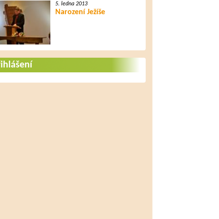
5. ledna 2013
Narození Ježíše
ihlášení