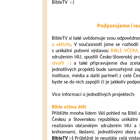
BibleTV :-)
Podporujeme i rea
BibleTV si také uvědomuje svou odpovědno
a aktivity
. V současnosti jsme se rozhodli
s unikátní putovní výstavou
BIBLE VČERA,
sdružením I4U, spustili Česko-Slovenský pr
stvořil :-)
a také připravujeme dva zcel
jednotlivých projektů bude samozřejmě zapo
instituce, média a další partneři z celé Če
byste se do nich zapojili či je jakkoliv podpo
Více informací o jednotlivých projektech:
Bible očima dětí
Přibližte mnoha lidem Váš pohled na Bibli a
Českou a Slovenskou republikou unikátní
realizován občanským sdružením I4U a 
knihovnami, školami, jednotlivými sbory 
BibleTV :-)
Průběžně je neustále celá výsta