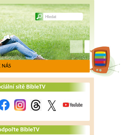
 NÁS
ciální sítě BibleTV
odpořte BibleTV