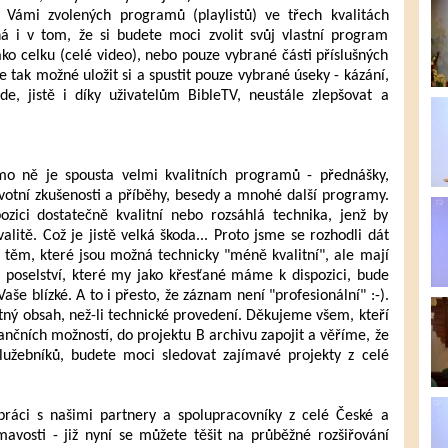
Vámi zvolených programů (playlistů) ve třech kvalitách
ná i v tom, že si budete moci zvolit svůj vlastní program
ako celku (celé video), nebo pouze vybrané části příslušných
Je tak možné uložit si a spustit pouze vybrané úseky - kázání,
de, jistě i díky uživatelům BibleTV, neustále zlepšovat a
o ně je spousta velmi kvalitních programů - přednášky,
votní zkušenosti a příběhy, besedy a mnohé další programy.
ici dostatečně kvalitní nebo rozsáhlá technika, jenž by
litě. Což je jistě velká škoda... Proto jsme se rozhodli dát
těm, které jsou možná technicky "méně kvalitní", ale mají
poselství, které my jako křesťané máme k dispozici, bude
še blízké. A to i přesto, že záznam není "profesionální" :-).
ný obsah, než-li technické provedení. Děkujeme všem, kteří
nančních možností, do projektu B archivu zapojit a věříme, že
lužebníků, budete moci sledovat zajímavé projekty z celé
práci s našimi partnery a spolupracovníky z celé České a
ímavosti - již nyní se můžete těšit na průběžné rozšiřování