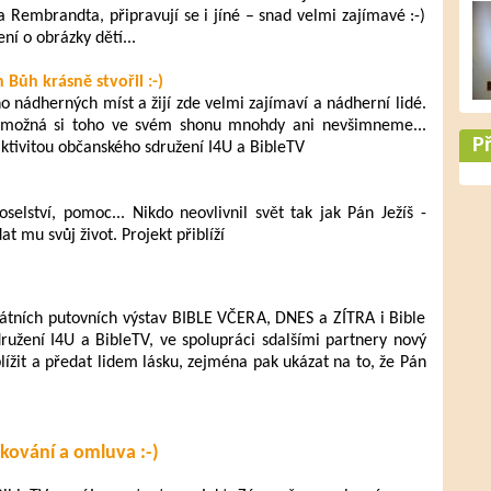
a Rembrandta, připravují se i jíné – snad velmi zajímavé :-)
ní o obrázky dětí...
 Bůh krásně stvořil :-)
o nádherných míst a žijí zde velmi zajímaví a nádherní lidé.
 možná si toho ve svém shonu mnohdy ani nevšimneme...
Př
aktivitou občanského sdružení I4U a BibleTV
poselství, pomoc... Nikdo neovlivnil svět tak jak Pán Ježíš -
at mu svůj život. Projekt přiblíží
kátních putovních výstav BIBLE VČERA, DNES a ZÍTRA i Bible
užení I4U a BibleTV, ve spolupráci sdalšími partnery nový
blížit a předat lidem lásku, zejména pak ukázat na to, že Pán
kování a omluva :-)