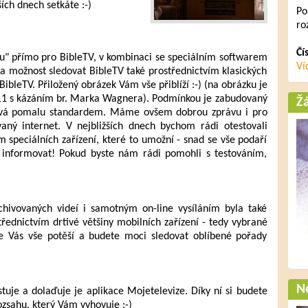
ších dnech setkáte :-)
Po
ro
Čí
íru" přímo pro BibleTV, v kombinaci se speciálním softwarem
Ví
a možnost sledovat BibleTV také prostřednictvím klasických
í BibleTV. Přiložený obrázek Vám vše přiblíží :-) (na obrázku je
011 s kázáním br. Marka Wagnera). Podmínkou je zabudovaný
Ž
ž stává pomalu standardem. Máme ovšem dobrou zprávu i pro
vaný internet. V nejbližších dnech bychom rádi otestovali
m speciálních zařízení, které to umožní - snad se vše podaří
informovat! Pokud byste nám rádi pomohli s testováním,
hivovaných videí i samotným on-line vysíláním byla také
ednictvím drtivé většiny mobilních zařízení - tedy vybrané
 že Vás vše potěší a budete moci sledovat oblíbené pořady
Ne
stuje a dolaďuje je aplikace Mojetelevize. Díky ní si budete
ozsahu, který Vám vyhovuje :-)