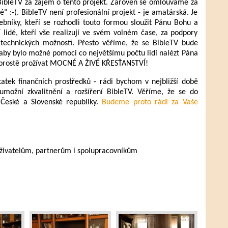
ibleTV za zájem o tento projekt. Zároveň se omlouváme za
é" :-(. BibleTV není profesionální projekt - je amatárská. Je
bníky, kteří se rozhodli touto formou sloužit Pánu Bohu a
í lidé, kteří vše realizují ve svém volném čase, za podpory
 technických možností. Přesto věříme, že se BibleTV bude
k, aby bylo možné pomoci co největšímu počtu lidí nalézt Pána
h - prostě prožívat MOCNÉ A ŽIVÉ KŘESŤANSTVÍ!
tatek finančních prostředků - rádi bychom v nejbližší době
 umožní zkvalitnění a rozšíření BibleTV. Věříme, že se do
é České a Slovenské republiky.
Budeme proto rádi za Vaše
uživatelům, partnerům i spolupracovníkům