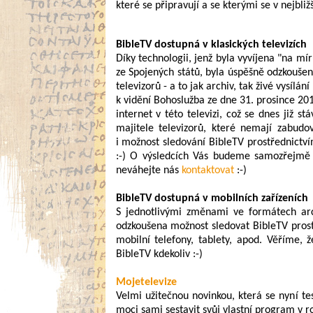
které se připravují a se kterými se v nejbliž
BibleTV dostupná v klasických televizích
Díky technologii, jenž byla vyvíjena "na m
ze Spojených států, byla úspěšně odzkoušen
televizorů - a to jak archiv, tak živé vysílán
k vidění Bohoslužba ze dne 31. prosince 2
internet v této televizi, což se dnes ji
majitele televizorů, které nemají zabudo
i možnost sledování BibleTV prostřednictví
:-) O výsledcích Vás budeme samozřejmě 
neváhejte nás
kontaktovat
:-)
BibleTV dostupná v mobilních zařízeních
S jednotlivými změnami ve formátech arc
odzkoušena možnost sledovat BibleTV prostř
mobilní telefony, tablety, apod. Věříme,
BibleTV kdekoliv :-)
Mojetelevize
Velmi užitečnou novinkou, která se nyní te
moci sami sestavit svůj vlastní program v r