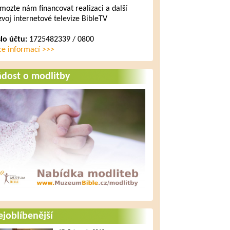
mozte nám financovat realizaci a další
zvoj internetové televize BibleTV
slo účtu:
1725482339 / 0800
ce informací >>>
ádost o modlitby
joblíbenější