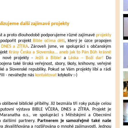
lizujeme další zajímavé projekty
st a proto dlouhodobě podporujeme různé zajímavé
projekty
 podpořit projekt
Bible očima dětí
, který je úzce propojen
 DNES a ZÍTRA
. Zároveň jsme, ve spolupráci s občanským
ojekt
Krásy Česka a Slovenska... aneb jak to Pán Bůh krásně
a nové projekty -
Ježíš
a Bible!
a
Láska – Boží dar!
Do
jena také široká veřejnost, sbory, školy, knihovny, veřejné
ské a Slovenské republiky. Pokud se Vám projekty líbí a rádi
řili - neváhejte nás
kontaktovat
kdykoliv :-)
 oblíbené biblické příběhy. Již bezmála tři roky putuje celou
 putovní výstava BIBLE VČERA, DNES a ZÍTRA. Projekt je
Maranatha o.s., ve spolupráci s Městskými a Obecními
a dalšími partnery.
Partnerem je samozřejmě také naše
va zkvalitňována a rozšiřována o mnohé zajímavosti. Jednou