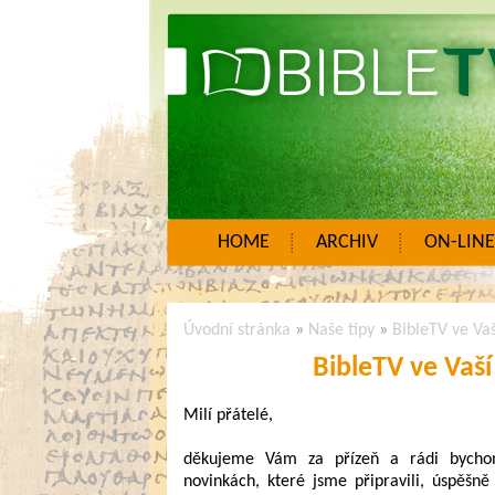
HOME
ARCHIV
ON-LINE
Úvodní stránka
»
Naše tipy
»
BibleTV ve Vaší
BibleTV ve Vaší 
Milí přátelé,
děkujeme Vám za přízeň a rádi bychom
novinkách, které jsme připravili, úspěšně