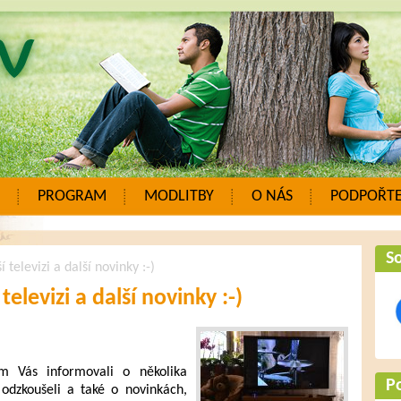
PROGRAM
MODLITBY
O NÁS
PODPOŘTE
So
 televizi a další novinky :-)
televizi a další novinky :-)
 Vás informovali o několika
P
 odzkoušeli a také o novinkách,