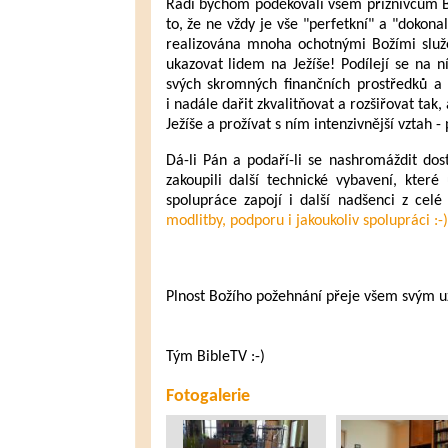
Rádi bychom poděkovali všem příznivcům B
to, že ne vždy je vše "perfetkní" a "dokonal
realizována mnoha ochotnými Božími služe
ukazovat lidem na Ježíše! Podílejí se na n
svých skromných finančních prostředků a
i nadále dařit zkvalitňovat a rozšiřovat ta
Ježíše a prožívat s ním intenzivnější vzta
Dá-li Pán a podaří-li se nashromáždit dos
zakoupili další technické vybavení, které
spolupráce zapojí i další nadšenci z cel
modlitby, podporu i jakoukoliv spolupráci :-)
Plnost Božího požehnání přeje všem svým 
Tým BibleTV :-)
Fotogalerie