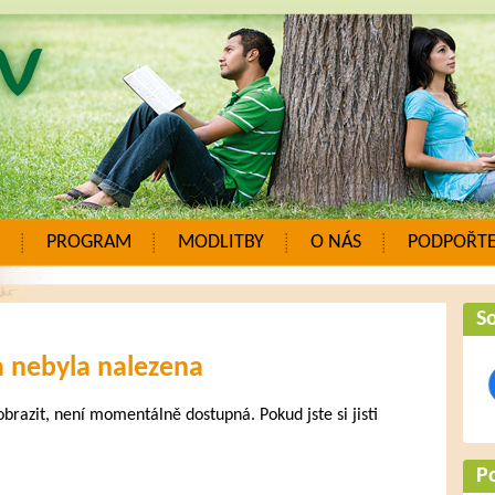
PROGRAM
MODLITBY
O NÁS
PODPOŘTE
So
a nebyla nalezena
zobrazit, není momentálně dostupná. Pokud jste si jisti
.
P