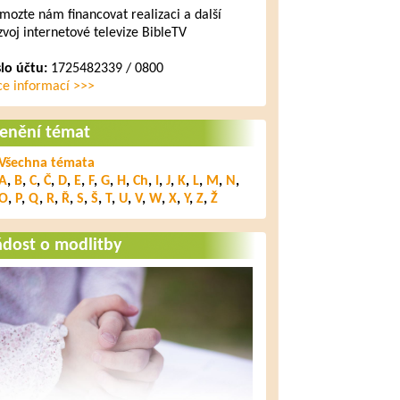
mozte nám financovat realizaci a další
zvoj internetové televize BibleTV
slo účtu:
1725482339 / 0800
ce informací >>>
lenění témat
Všechna témata
A
,
B
,
C
,
Č
,
D
,
E
,
F
,
G
,
H
,
Ch
,
I
,
J
,
K
,
L
,
M
,
N
,
O
,
P
,
Q
,
R
,
Ř
,
S
,
Š
,
T
,
U
,
V
,
W
,
X
,
Y
,
Z
,
Ž
ádost o modlitby