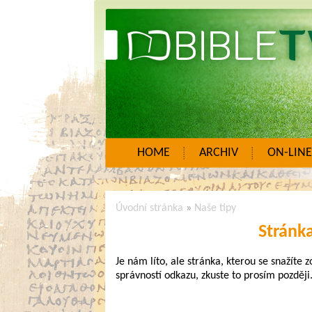
HOME
ARCHIV
ON-LINE
Úvodní stránka
»
Naše tipy
Stránk
Je nám líto, ale stránka, kterou se snažíte 
správností odkazu, zkuste to prosím později