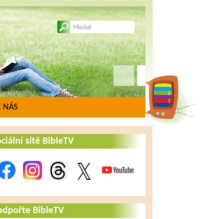
 NÁS
ciální sítě BibleTV
odpořte BibleTV