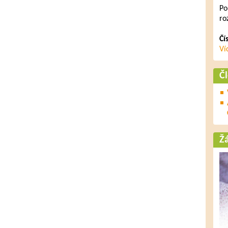
Po
ro
Čí
Ví
Č
Ž