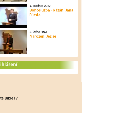
1. prosince 2012
Bohoslužba - kázání Jana
Fürsta
5. ledna 2013
Narození Ježíše
ihlášení
te BibleTV