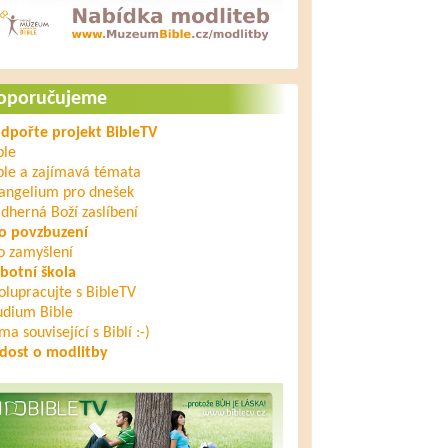
oporučujeme
dpořte projekt BibleTV
ble
ble a zajímavá témata
angelium pro dnešek
dherná Boží zaslíbení
o povzbuzení
o zamyšlení
botní škola
olupracujte s BibleTV
udium Bible
ma související s Biblí :-)
dost o modlitby