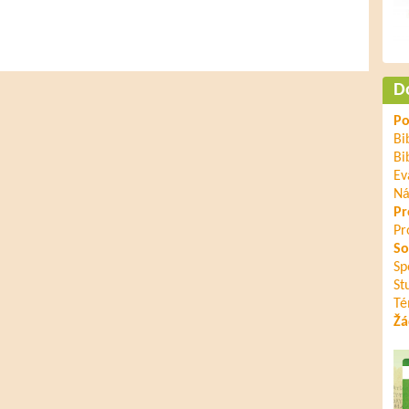
D
Po
Bi
Bi
Ev
Ná
Pr
Pr
So
Sp
St
Té
Žá