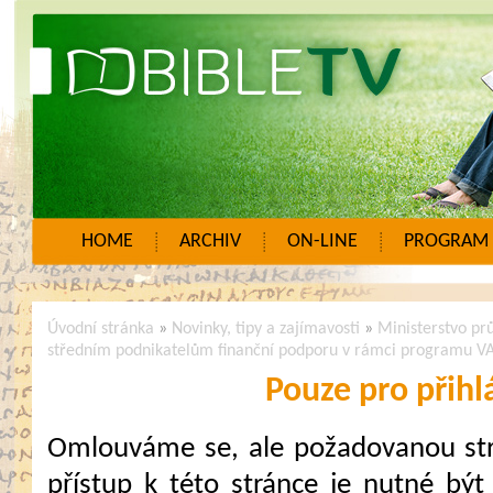
HOME
ARCHIV
ON-LINE
PROGRAM
Úvodní stránka
»
Novinky, tipy a zajímavosti
»
Ministerstvo p
středním podnikatelům finanční podporu v rámci programu 
Pouze pro přihl
Omlouváme se, ale požadovanou strá
přístup k této stránce je nutné být