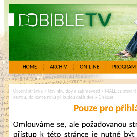
HOME
ARCHIV
ON-LINE
PROGRAM
Úvodní stránka
»
Novinky, tipy a zajímavosti
»
MALL.cz otevírá
centru, do konce roku přibudou další dvě
»
Diskuse
Pouze pro přihl
Omlouváme se, ale požadovanou strá
přístup k této stránce je nutné být