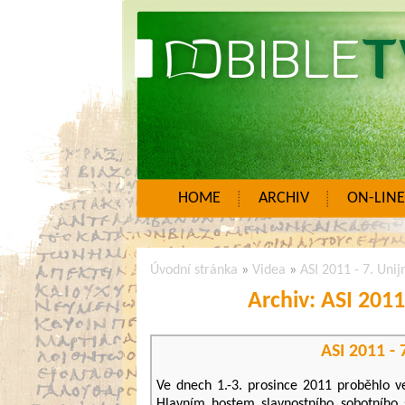
HOME
ARCHIV
ON-LINE
Úvodní stránka
»
Videa
»
ASI 2011 - 7. Unij
Archiv: ASI 2011 
ASI 2011 - 
Ve dnech 1.-3. prosince 2011 proběhlo ve
Hlavním hostem slavnostního sobotního 