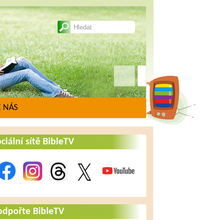
 NÁS
ciální sítě BibleTV
odpořte BibleTV