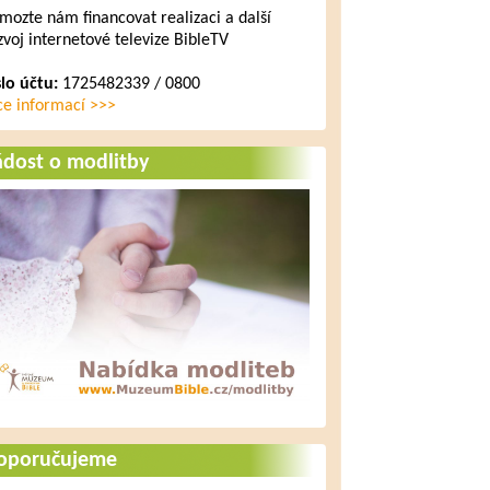
mozte nám financovat realizaci a další
zvoj internetové televize BibleTV
slo účtu:
1725482339 / 0800
ce informací >>>
ádost o modlitby
oporučujeme