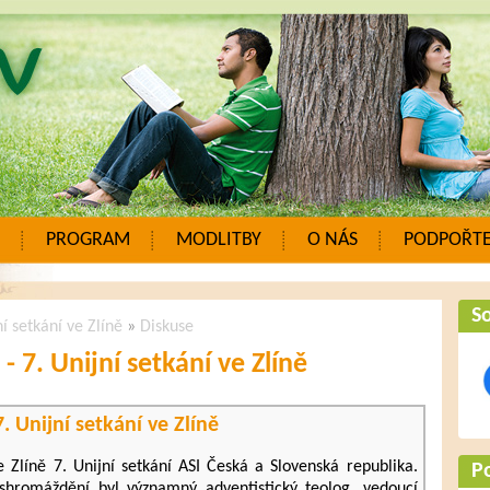
PROGRAM
MODLITBY
O NÁS
PODPOŘTE
So
ní setkání ve Zlíně
»
Diskuse
- 7. Unijní setkání ve Zlíně
7. Unijní setkání ve Zlíně
 Zlíně 7. Unijní setkání ASI Česká a Slovenská republika.
P
shromáždění byl významný adventistický teolog, vedoucí