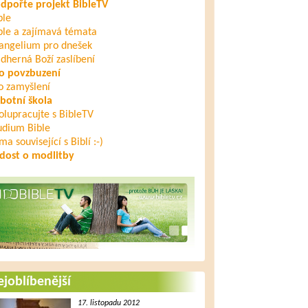
dpořte projekt BibleTV
ble
ble a zajímavá témata
angelium pro dnešek
dherná Boží zaslíbení
o povzbuzení
o zamyšlení
botní škola
olupracujte s BibleTV
udium Bible
ma související s Biblí :-)
dost o modlitby
joblíbenější
17. listopadu 2012