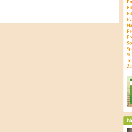
Po
Bi
Bi
Ev
Ná
Pr
Pr
So
Sp
St
Té
Žá
Ne