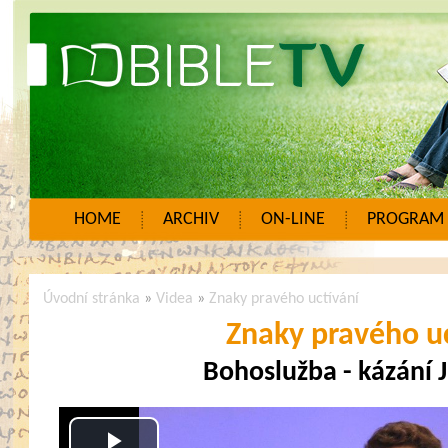
HOME
ARCHIV
ON-LINE
PROGRAM
Úvodní stránka
»
Videa
»
Znaky pravého uctívání
Znaky pravého u
Bohoslužba - kázání 