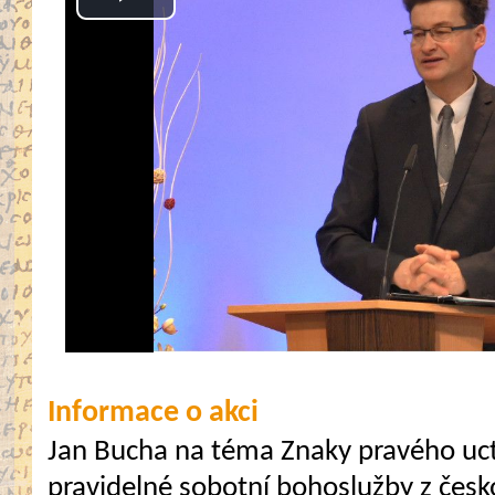
Play
Video
Informace o akci
Jan Bucha na téma Znaky pravého uc
pravidelné sobotní bohoslužby z česk