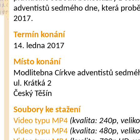
adventistů sedmého dne, která probě
2017.
Termín konání
14. ledna 2017
Místo konání
Modlitebna Církve adventistů sedmé
ul. Krátká 2
Český Těšín
Soubory ke stažení
Video typu MP4
(kvalita: 240p, velik
Video typu MP4
(kvalita: 480p, velik