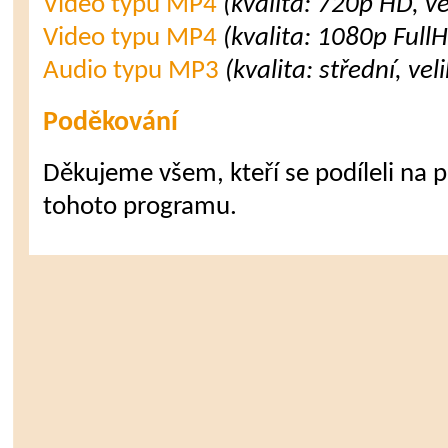
Video typu MP4
(kvalita: 720p HD, v
Video typu MP4
(kvalita: 1080p Full
Audio typu MP3
(kvalita: střední, ve
Poděkování
Děkujeme všem, kteří se podíleli na př
tohoto programu.