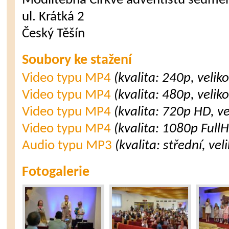
Modlitebna Církve adventistů sedmé
ul. Krátká 2
Český Těšín
Soubory ke stažení
Video typu MP4
(kvalita: 240p, velik
Video typu MP4
(kvalita: 480p, velik
Video typu MP4
(kvalita: 720p HD, v
Video typu MP4
(kvalita: 1080p Full
Audio typu MP3
(kvalita: střední, ve
Fotogalerie