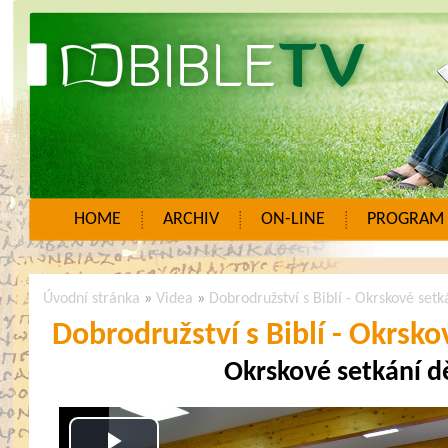
HOME
ARCHIV
ON-LINE
PROGRAM
Úvodní stránka
»
Videa
»
Dobrodružství s Biblí - Okrskové setk
Dobrodružství s Biblí - Okrsko
Okrskové setkání d