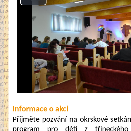
Play
Video
Informace o akci
Přijměte pozvání na okrskové setkán
program pro děti z třineckéh