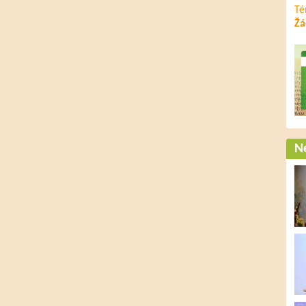
Té
Žá
Ne