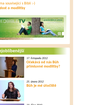
ma související s Biblí :-)
dost o modlitby
joblíbenější
17. listopadu 2012
Očekává od nás Bůh
přímluvné modlitby?
25. února 2012
Bůh je mé útočiště