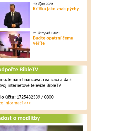
10. října 2020
Kritika jako znak pýchy
21. listopadu 2020
Buďte opatrní čemu
věříte
odpořte BibleTV
mozte nám financovat realizaci a další
zvoj internetové televize BibleTV
slo účtu:
1725482339 / 0800
ce informací >>>
ádost o modlitby