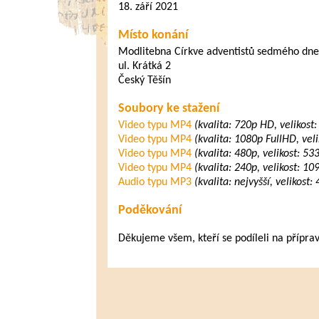
18. září 2021
Místo konání
Modlitebna Církve adventistů sedmého dne
ul. Krátká 2
Český Těšín
Soubory ke stažení
Video typu MP4
(kvalita: 720p HD, velikost
Video typu MP4
(kvalita: 1080p FullHD, vel
Video typu MP4
(kvalita: 480p, velikost: 5
Video typu MP4
(kvalita: 240p, velikost: 1
Audio typu MP3
(kvalita: nejvyšší, velikost
Poděkování
Děkujeme všem, kteří se podíleli na přípra