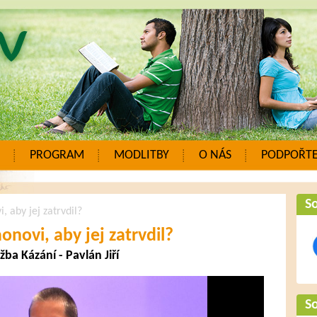
PROGRAM
MODLITBY
O NÁS
PODPOŘTE
So
, aby jej zatrvdil?
onovi, aby jej zatrvdil?
ba Kázání - Pavlán Jiří
So