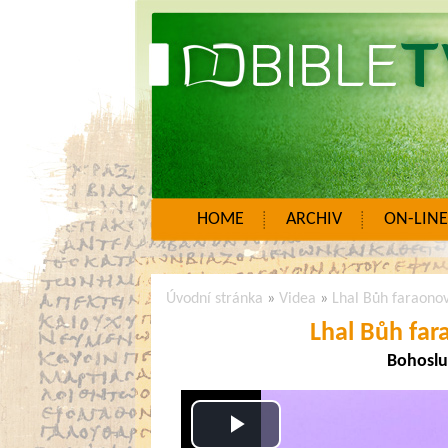
HOME
ARCHIV
ON-LINE
Úvodní stránka
»
Videa
»
Lhal Bůh faraonovi
Lhal Bůh fara
Bohosluž
Play