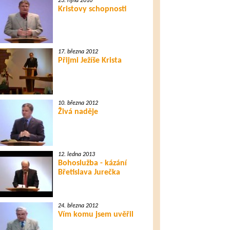
23. října 2010
Kristovy schopnosti
17. března 2012
Přijmi Ježíše Krista
10. března 2012
Živá naděje
12. ledna 2013
Bohoslužba - kázání
Břetislava Jurečka
24. března 2012
Vím komu jsem uvěřil