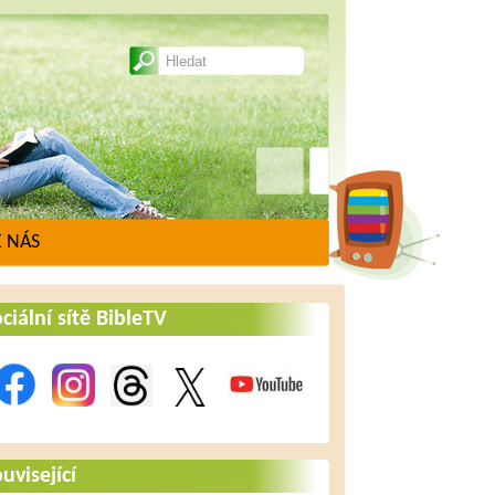
 NÁS
ciální sítě BibleTV
uvisející