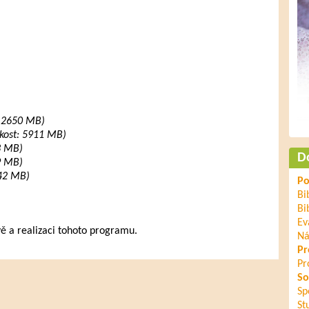
: 2650 MB)
ikost: 5911 MB)
33 MB)
D
09 MB)
: 42 MB)
Po
Bi
Bi
Ev
vě a realizaci tohoto programu.
Ná
Pr
Pr
So
Sp
St