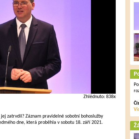
P
Po
ro
Zhlédnuto: 838x
Čí
Ví
 jej zatrvdil? Záznam pravidelné sobotní bohoslužby
sedmého dne, která proběhla v sobotu 18. září 2021.
Ž