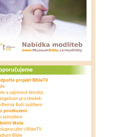
oporučujeme
dpořte projekt BibleTV
ble
ble a zajímavá témata
angelium pro dnešek
dherná Boží zaslíbení
o povzbuzení
o zamyšlení
botní škola
olupracujte s BibleTV
udium Bible