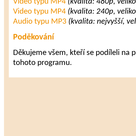
Video typu MP4
(kvalita: 480p, velik
Video typu MP4
(kvalita: 240p, velik
Audio typu MP3
(kvalita: nejvyšší, v
Poděkování
Děkujeme všem, kteří se podíleli na př
tohoto programu.