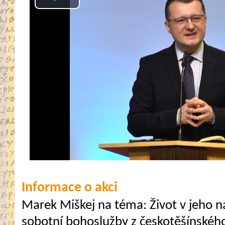
Play
Video
Informace o akci
Marek Miškej na téma: Život v jeho n
sobotní bohoslužby z českotěšínskéh