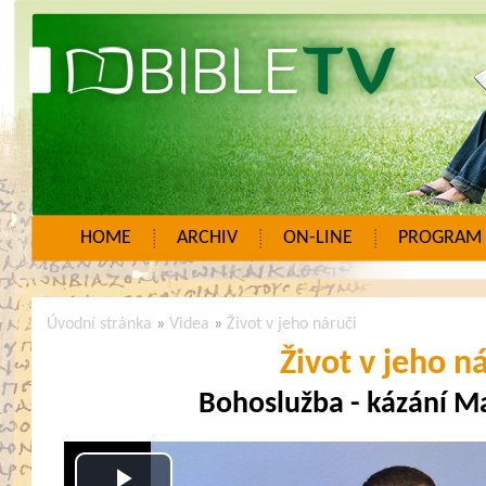
HOME
ARCHIV
ON-LINE
PROGRAM
Úvodní stránka
»
Videa
»
Život v jeho náruči
Život v jeho n
Bohoslužba - kázání M