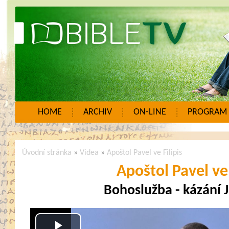
HOME
ARCHIV
ON-LINE
PROGRAM
Úvodní stránka
»
Videa
»
Apoštol Pavel ve Filipis
Apoštol Pavel ve 
Bohoslužba - kázání J