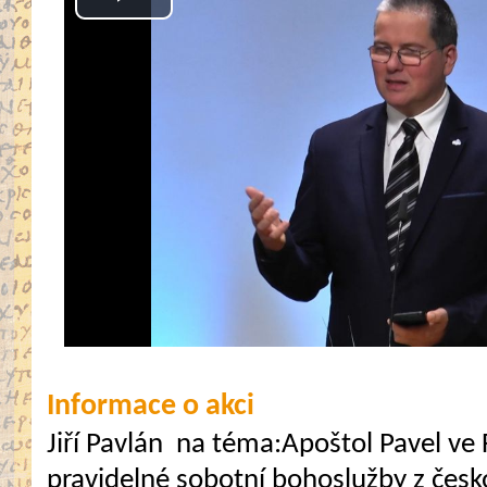
Play
Video
Informace o akci
Jiří Pavlán na téma:Apoštol Pavel ve 
pravidelné sobotní bohoslužby z česk