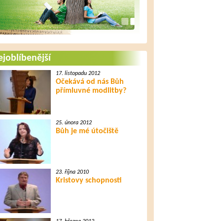
joblíbenější
17. listopadu 2012
Očekává od nás Bůh
přímluvné modlitby?
25. února 2012
Bůh je mé útočiště
23. října 2010
Kristovy schopnosti