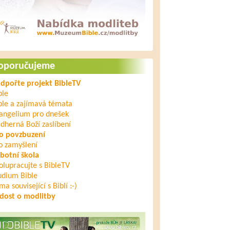
oporučujeme
dpořte projekt BibleTV
ble
ble a zajímavá témata
angelium pro dnešek
dherná Boží zaslíbení
o povzbuzení
o zamyšlení
botní škola
olupracujte s BibleTV
udium Bible
ma související s Biblí :-)
dost o modlitby