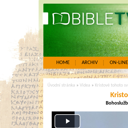
HOME
ARCHIV
ON-LINE
Úvodní stránka
»
Videa
»
Kristové tohoto s
Krist
Bohoslužb
Play