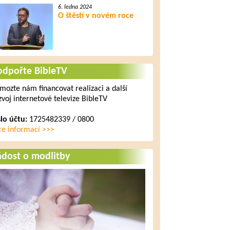
6. ledna 2024
O štěstí v novém roce
odpořte BibleTV
mozte nám financovat realizaci a další
zvoj internetové televize BibleTV
slo účtu:
1725482339 / 0800
ce informací >>>
ádost o modlitby