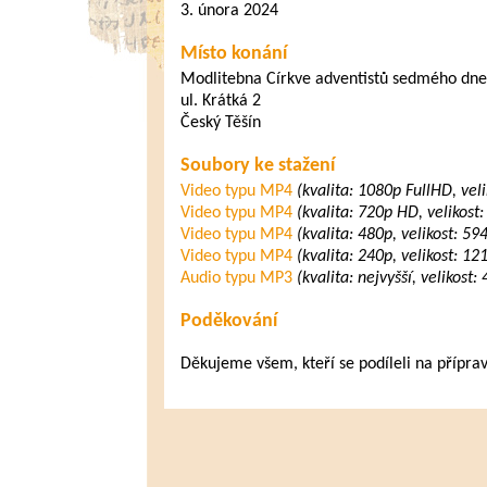
3. února 2024
Místo konání
Modlitebna Církve adventistů sedmého dne
ul. Krátká 2
Český Těšín
Soubory ke stažení
Video typu MP4
(kvalita: 1080p FullHD, vel
Video typu MP4
(kvalita: 720p HD, velikost
Video typu MP4
(kvalita: 480p, velikost: 5
Video typu MP4
(kvalita: 240p, velikost: 1
Audio typu MP3
(kvalita: nejvyšší, velikost
Poděkování
Děkujeme všem, kteří se podíleli na přípra