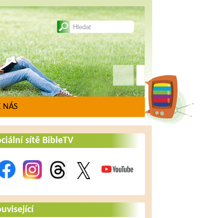
 NÁS
ciální sítě BibleTV
uvisející