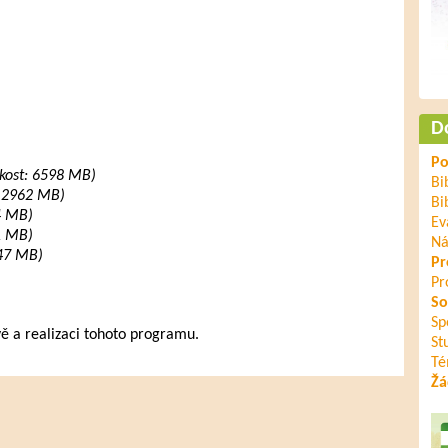
D
Po
ikost: 6598 MB)
Bi
: 2962 MB)
Bi
94 MB)
Ev
21 MB)
Ná
: 47 MB)
Pr
Pr
So
Sp
vě a realizaci tohoto programu.
St
Té
Žá