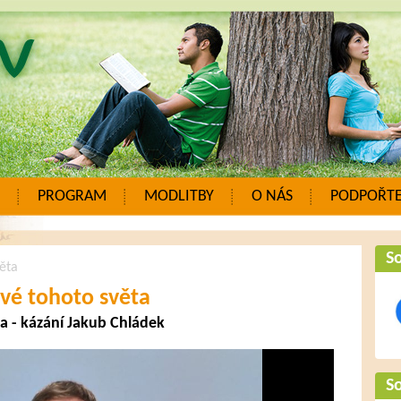
PROGRAM
MODLITBY
O NÁS
PODPOŘTE
So
věta
ové tohoto světa
a - kázání Jakub Chládek
So