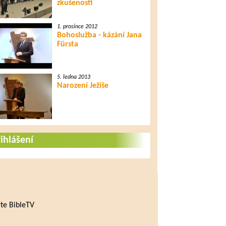
zkušenosti
1. prosince 2012
Bohoslužba - kázání Jana
Fürsta
5. ledna 2013
Narození Ježíše
ihlášení
te BibleTV