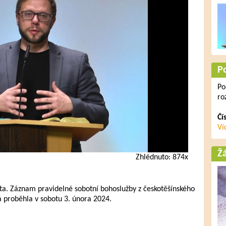
P
Po
ro
Čí
Ví
Ž
Zhlédnuto: 874x
ta. Záznam pravidelné sobotní bohoslužby z českotěšínského
 proběhla v sobotu 3. února 2024.