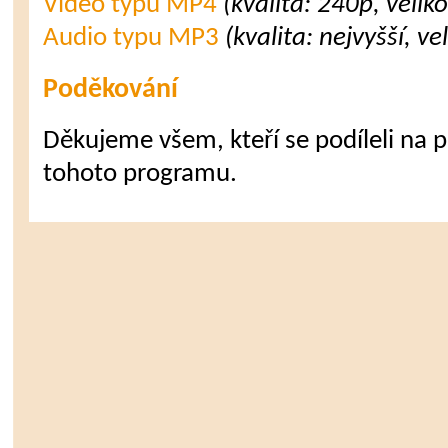
Video typu MP4
(kvalita: 240p, velik
Audio typu MP3
(kvalita: nejvyšší, v
Poděkování
Děkujeme všem, kteří se podíleli na př
tohoto programu.