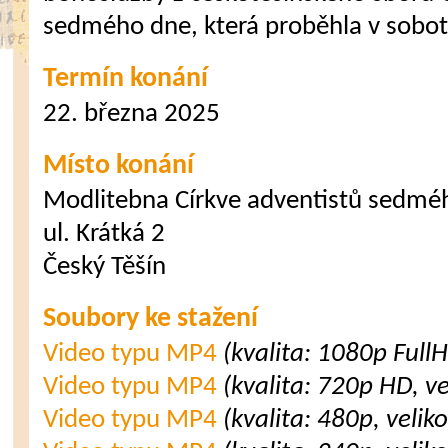
sedmého dne, která proběhla v sobot
Termín konání
22. března 2025
Místo konání
Modlitebna Církve adventistů sedmé
ul. Krátká 2
Český Těšín
Soubory ke stažení
Video typu MP4
(kvalita: 1080p Full
Video typu MP4
(kvalita: 720p HD, v
Video typu MP4
(kvalita: 480p, velik