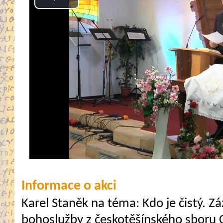
Play
Video
Informace o akci
Karel Staněk na téma: Kdo je čistý. 
bohoslužby z českotěšínského sboru C