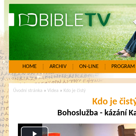
HOME
ARCHIV
ON-LINE
PROGRAM
Úvodní stránka
»
Videa
»
Kdo je čistý
Kdo je čist
Bohoslužba - kázání K