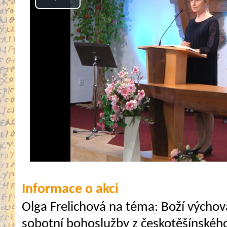
Play
Video
Informace o akci
Olga Frelichová na téma: Boží výcho
sobotní bohoslužby z českotěšínskéh