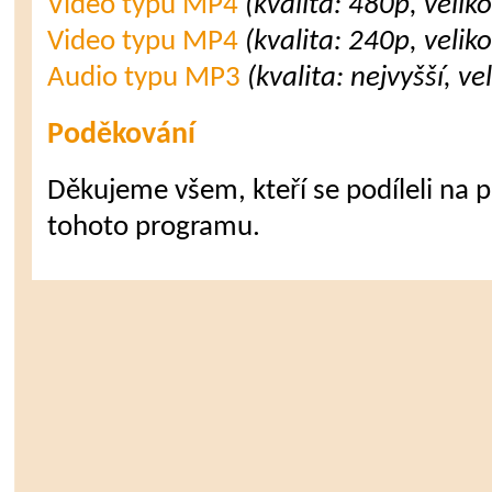
Video typu MP4
(kvalita: 480p, velik
Video typu MP4
(kvalita: 240p, velik
Audio typu MP3
(kvalita: nejvyšší, v
Poděkování
Děkujeme všem, kteří se podíleli na př
tohoto programu.