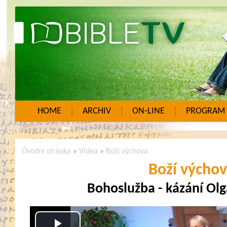
HOME
ARCHIV
ON-LINE
PROGRAM
Úvodní stránka
»
Videa
»
Boží výchova
Boží výcho
Bohoslužba - kázání Olg