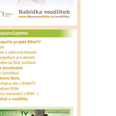
oporučujeme
dpořte projekt BibleTV
ble
ble a zajímavá témata
angelium pro dnešek
dherná Boží zaslíbení
o povzbuzení
o zamyšlení
botní škola
olupracujte s BibleTV
udium Bible
ma související s Biblí :-)
dost o modlitby