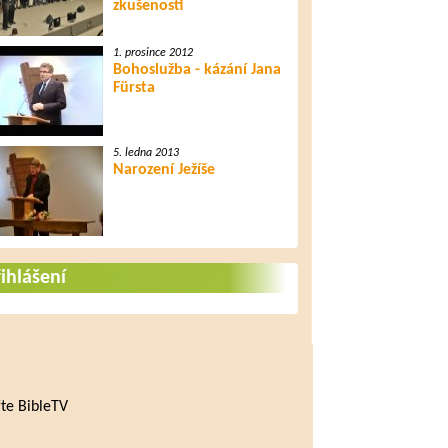
zkušenosti
1. prosince 2012
Bohoslužba - kázání Jana
Fürsta
5. ledna 2013
Narození Ježíše
ihlášení
te BibleTV