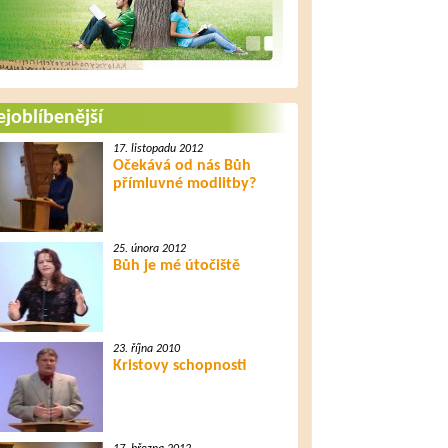
joblíbenější
17. listopadu 2012
Očekává od nás Bůh
přímluvné modlitby?
25. února 2012
Bůh je mé útočiště
23. října 2010
Kristovy schopnosti