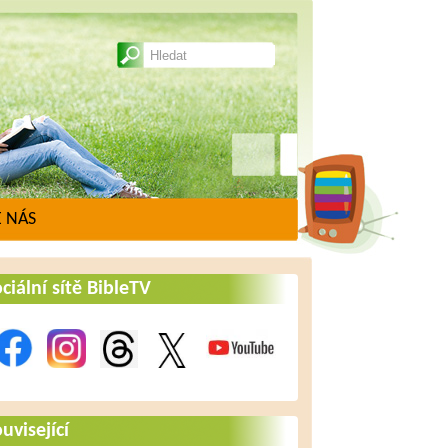
 NÁS
ciální sítě BibleTV
uvisející