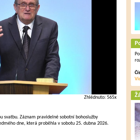
P
Po
ro
Čí
Ví
Ž
Zhlédnuto: 565x
ou svatbu. Záznam pravidelné sobotní bohoslužby
sedmého dne, která proběhla v sobotu 25. dubna 2026.