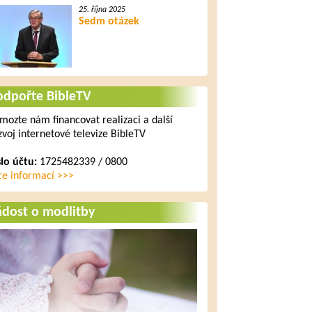
25. října 2025
Sedm otázek
odpořte BibleTV
mozte nám financovat realizaci a další
zvoj internetové televize BibleTV
slo účtu:
1725482339 / 0800
ce informací >>>
ádost o modlitby