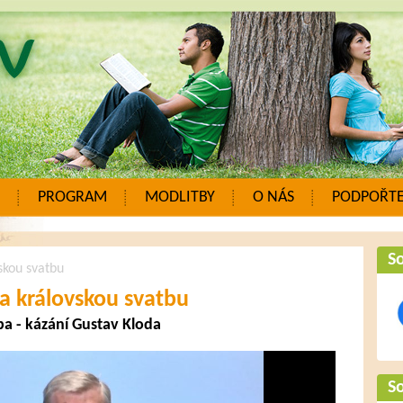
PROGRAM
MODLITBY
O NÁS
PODPOŘTE
So
skou svatbu
a královskou svatbu
a - kázání Gustav Kloda
So