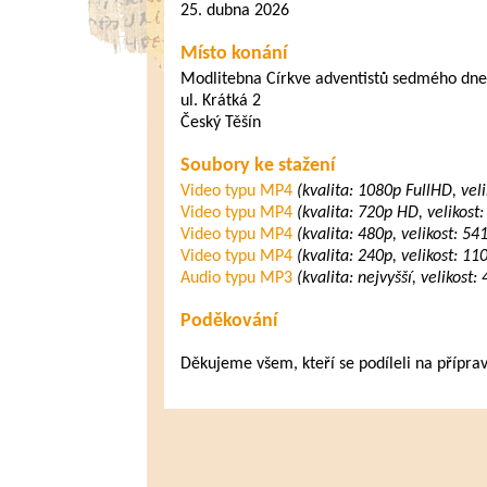
25. dubna 2026
Místo konání
Modlitebna Církve adventistů sedmého dne
ul. Krátká 2
Český Těšín
Soubory ke stažení
Video typu MP4
(kvalita: 1080p FullHD, vel
Video typu MP4
(kvalita: 720p HD, velikost
Video typu MP4
(kvalita: 480p, velikost: 5
Video typu MP4
(kvalita: 240p, velikost: 1
Audio typu MP3
(kvalita: nejvyšší, velikost
Poděkování
Děkujeme všem, kteří se podíleli na přípra