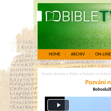
HOME
ARCHIV
ON-LINE
Úvodní stránka
»
Videa
»
Pozvání na králov
Pozvání n
Bohoslužb
Play