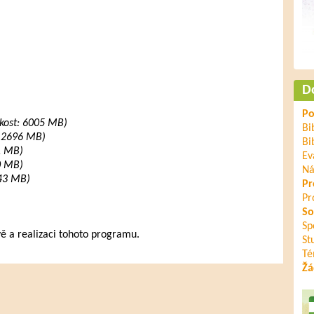
D
Po
ikost: 6005 MB)
Bi
: 2696 MB)
Bi
41 MB)
Ev
10 MB)
Ná
: 43 MB)
Pr
Pr
So
Sp
vě a realizaci tohoto programu.
St
Té
Žá