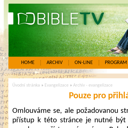
HOME
ARCHIV
ON-LINE
PROGRAM
Úvodní stránka
»
Evangelizace
»
Archiv - evangelizace
Pouze pro přihl
Omlouváme se, ale požadovanou strá
přístup k této stránce je nutné být