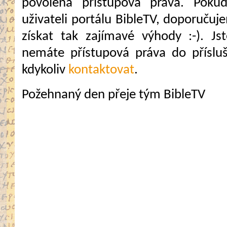
povolena přístupová práva. Pokud
uživateli portálu BibleTV, doporuč
získat tak zajímavé výhody :-). Jste
nemáte přístupová práva do přísluš
kdykoliv
kontaktovat
.
Požehnaný den přeje tým BibleTV