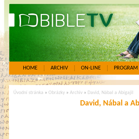
HOME
ARCHIV
ON-LINE
PROGRAM
Úvodní stránka
»
Obrázky
»
Archiv
»
David, Nábal a Abígajil
David, Nábal a Abí