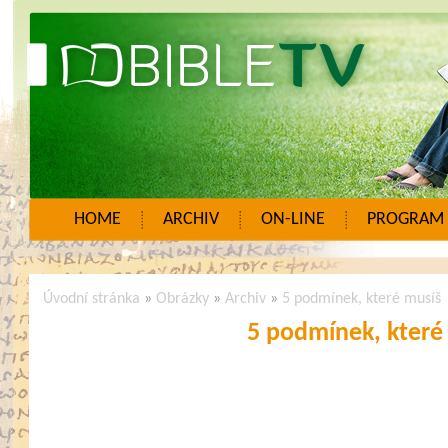
HOME
ARCHIV
ON-LINE
PROGRAM
Úvodní stránka
»
Obrázky
»
Archiv
»
5 podmínek, které musíš
5 podmínek, které