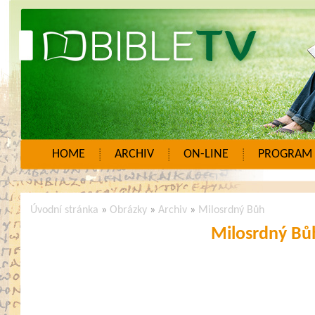
HOME
ARCHIV
ON-LINE
PROGRAM
Úvodní stránka
»
Obrázky
»
Archiv
»
Milosrdný Bůh
Milosrdný Bů