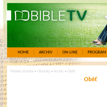
HOME
ARCHIV
ON-LINE
PROGRAM
Úvodní stránka
»
Obrázky
»
Archiv
»
Oběť
Oběť