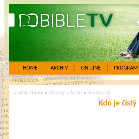
HOME
ARCHIV
ON-LINE
PROGRAM
Úvodní stránka
»
Obrázky
»
Archiv
»
Kdo je čistý
Kdo je čistý