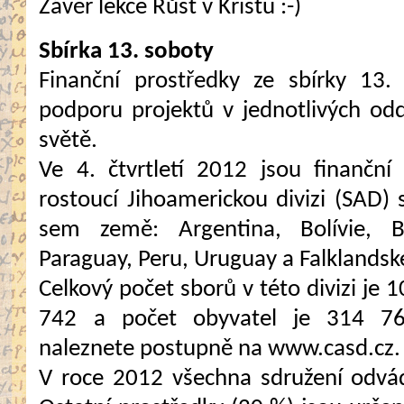
Závěr lekce Růst v Kristu :-)
Sbírka 13. soboty
Finanční prostředky ze sbírky 13.
podporu projektů v jednotlivých od
světě.
Ve 4. čtvrtletí 2012 jsou finanční
rostoucí Jihoamerickou divizi (SAD) s
sem země: Argentina, Bolívie, Bra
Paraguay, Peru, Uruguay a Falklandsk
Celkový počet sborů v této divizi je 
742 a počet obyvatel je 314 76
naleznete postupně na www.casd.cz.
V roce 2012 všechna sdružení odvád