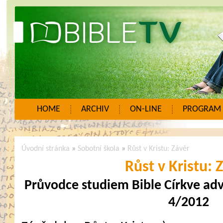
HOME
ARCHIV
ON-LINE
PROGRAM
Úvodní stránka
»
Sobotní škola
»
Růst v Kristu: Závěr
Růst v Kristu: 
Průvodce studiem Bible Církve ad
4/2012