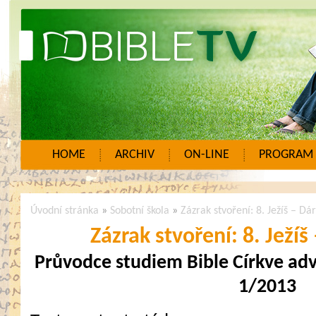
HOME
ARCHIV
ON-LINE
PROGRAM
Úvodní stránka
»
Sobotní škola
»
Zázrak stvoření: 8. Ježíš – Dá
Zázrak stvoření: 8. Ježíš
Průvodce studiem Bible Církve ad
1/2013