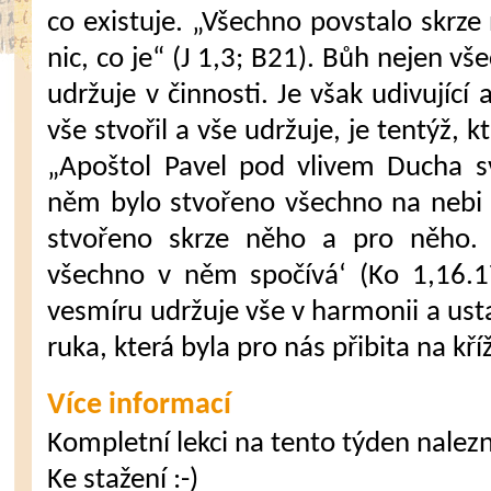
co existuje. „Všechno povstalo skrze
nic, co je“ (J 1,3; B21). Bůh nejen vše
udržuje v činnosti. Je však udivující
vše stvořil a vše udržuje, je tentýž, k
„Apoštol Pavel pod vlivem Ducha sv
něm bylo stvořeno všechno na nebi 
stvořeno skrze něho a pro něho.
všechno v něm spočívá‘ (Ko 1,16.1
vesmíru udržuje vše v harmonii a ust
ruka, která byla pro nás přibita na kř
Více informací
Kompletní lekci na tento týden nalezne
Ke stažení :-)