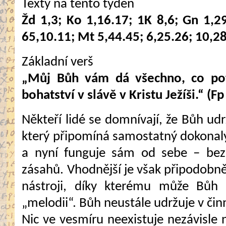
Texty na tento týden
Žd 1,3; Ko 1,16.17; 1K 8,6; Gn 1,29
65,10.11; Mt 5,44.45; 6,25.26; 10,2
Základní verš
„Můj Bůh vám dá všechno, co pot
bohatství v slávě v Kristu Ježíši.“ (Fp
Někteří lidé se domnívají, že Bůh ud
který připomíná samostatný dokonalý 
a nyní funguje sám od sebe – bez 
zásahů. Vhodnější je však připodobn
nástroji, díky kterému může Bůh r
„melodii“. Bůh neustále udržuje v činno
Nic ve vesmíru neexistuje nezávisle 